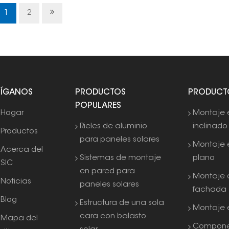
funcionará con la máxima eficiencia y tendrá
una larga vida útil.
1
2
SÍGANOS
PRODUCTOS
PRODUCT
POPULARES
Hogar
Montaje 
Rieles de aluminio
inclinado
Productos
para paneles solares
Montaje 
Acerca del
Sistemas de montaje
plano
SIC
en pared para
Montaje 
Noticias
paneles solares
fachada
Blog
Estructura de una sola
Montaje e
cara con balasto
Mapa del
Compone