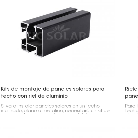
Kits de montaje de paneles solares para
Riele
techo con riel de aluminio
pane
Si va a instalar paneles solares en un techo
Para 
inclinado, plano o metálico, necesitará un kit de
techos
montaje de paneles solares con riel de
alumi
aluminio. Son resistentes, fáciles de armar y
riele
compatibles con todo tipo de instalaciones
en su 
solares.
oxida
perma