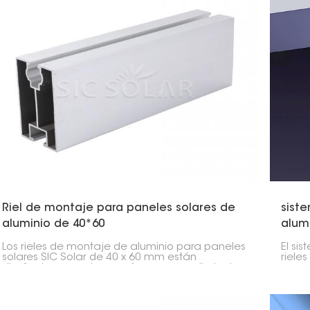
Riel de montaje para paneles solares de
sist
aluminio de 40*60
alum
Los rieles de montaje de aluminio para paneles
El si
solares SIC Solar de 40 x 60 mm están
riele
diseñados para durar y ofrecer un rendimiento
es un
óptimo, facilitando y haciendo más segura la
este t
instalación de paneles solares en diversos
de al
proyectos. Su excelente calidad y
solar
compatibilidad los convierten en una opción
simpl