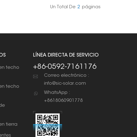
Un Total De
2
Páginas
OS
LÍNEA DIRECTA DE SERVICIO
+86-0592-7161176
en techo
Correo electrónico :
info@sic-solar.com
en techo
WhatsApp :
+8618060901778
de
n tierra
ntes