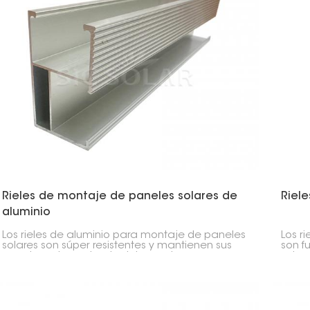
Rieles de montaje de paneles solares de
Riele
aluminio
Los rieles de aluminio para montaje de paneles
Los r
solares son súper resistentes y mantienen sus
son f
paneles solares donde deben estar, ya sea en
solar
el techo o en el suelo. Son ligeros pero
liger
resistentes, por lo que su instalación es rápida y
oxida
sencilla.