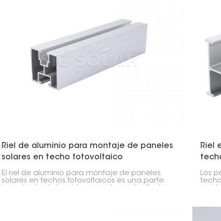
Riel de aluminio para montaje de paneles
Riel
solares en techo fotovoltaico
tech
El riel de aluminio para montaje de paneles
Los p
solares en techos fotovoltaicos es una parte
techo
importante de los sistemas solares, diseñado
resist
para sujetar firmemente los paneles. Estos rieles
panel
sirven de base para la instalación solar,
edific
proporcionando una estructura sólida y fiable
buen e
para la fijación de los paneles.
facili