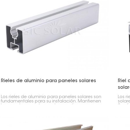
Rieles de aluminio para paneles solares
Riel
solar
Los rieles de aluminio para paneles solares son
Los r
fundamentales para su instalación. Mantienen
solar
los paneles en su lugar y los mantienen seguros.
Son li
Son duraderos, ligeros y resistentes a la
Suele
oxidación.
calid