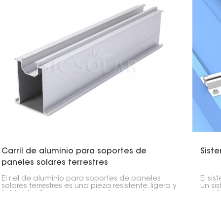
popular entre los profesionales del sector solar.
Carril de aluminio para soportes de
Sist
paneles solares terrestres
El riel de aluminio para soportes de paneles
El si
solares terrestres es una pieza resistente, ligera y
un si
fiable, diseñada para sujetar firmemente los
metál
paneles solares en sistemas solares instalados
permi
en tierra. Gracias a su sólida construcción y
módul
diseño meticuloso, su instalación solar
compl