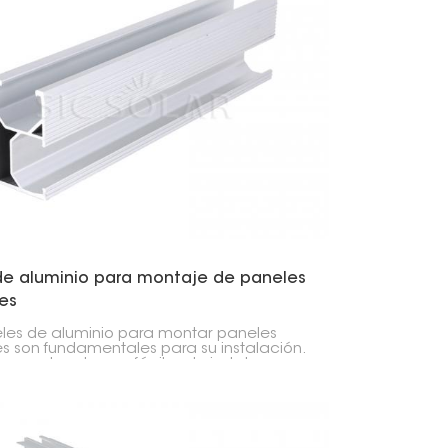
日本語
한국의
Melayu
Tiếng việt
 de aluminio para montaje de paneles
es
ieles de aluminio para montar paneles
es son fundamentales para su instalación.
geros, duraderos y fáciles de instalar.
n estar fabricados con aluminio de alta
ad, por lo que no se rompen fácilmente.