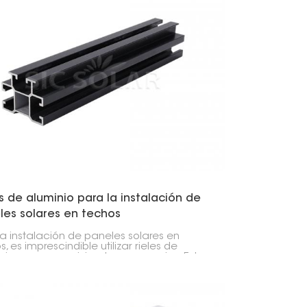
s de aluminio para la instalación de
les solares en techos
la instalación de paneles solares en
, es imprescindible utilizar rieles de
nio, ya sea en viviendas o negocios. Estos
s proporcionan la base que mantiene todo
lugar. Son resistentes, ligeros y no se
n, por lo que sus paneles solares
necerán fijos durante años.