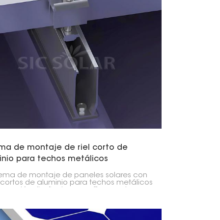
ema de montaje de riel corto de
inio para techos metálicos
stema de montaje de paneles solares con
s cortos de aluminio para techos metálicos
a opción diseñada específicamente para
ipo de techos. Esta solución utiliza rieles
uminio más cortos que fijan los paneles
es al techo de forma segura y eficiente,
ificando así el proceso de instalación.