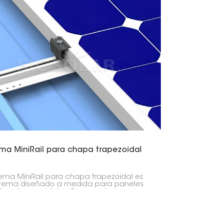
ema MiniRail para chapa trapezoidal
stema MiniRail para chapa trapezoidal es
stema diseñado a medida para paneles
icos trapezoidales. Se caracteriza por
tir cambiar fácilmente la dirección del
o, ser muy ligero y poder apilarse
etamente en un palé.