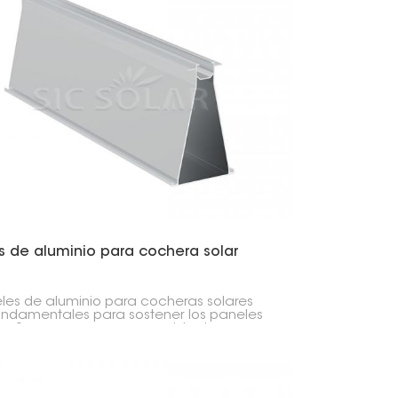
s de aluminio para cochera solar
ieles de aluminio para cocheras solares
undamentales para sostener los paneles
es. Son como un marco resistente pero
o que mantiene todo en su lugar y no se
.