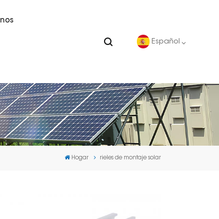
nos
Español
English
Deutsch
español
Hogar
rieles de montaje solar
português
Nederlands
العربية