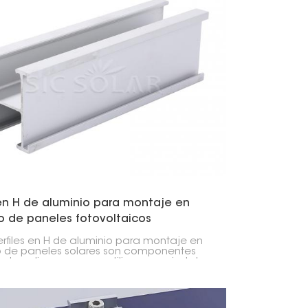
 en H de aluminio para montaje en
o de paneles fotovoltaicos
erfiles en H de aluminio para montaje en
 de paneles solares son componentes
entes y ligeros que se utilizan para instalar
es solares en viviendas, negocios y
ios industriales. Se caracterizan por un
quilibrio entre resistencia y peso, lo que
ta su instalación y garantiza su durabilidad.