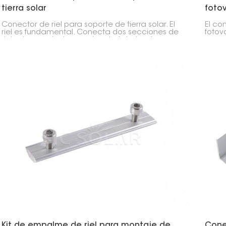
tierra solar
fotov
Conector de riel para soporte de tierra solar. El
El co
riel es fundamental. Conecta dos secciones de
fotov
riel solar montadas en el suelo, brindando
que c
estabilidad a todo el sistema. Este conector
para 
mantiene la solidez de los paneles solares, por
solar
lo que es ideal para todo tipo de instalaciones
siste
montadas en el suelo, desde grandes parques
estru
solares comerciales hasta sistemas
domésticos.
Kit de empalme de riel para montaje de
Conec