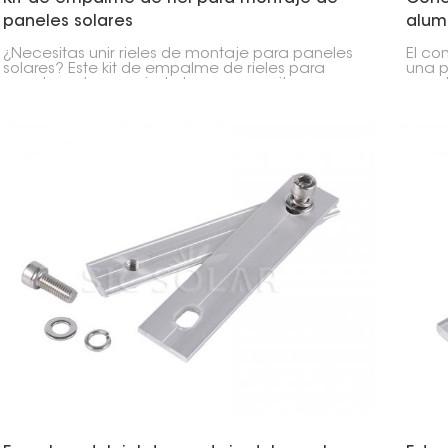
paneles solares
alum
¿Necesitas unir rieles de montaje para paneles
El co
solares? Este kit de empalme de rieles para
una p
paneles solares es justo lo que necesitas.
panel
Funciona tanto en el techo como en el suelo.
firme
Su diseño es fácil de instalar y duradero.
garan
para 
perm
estab