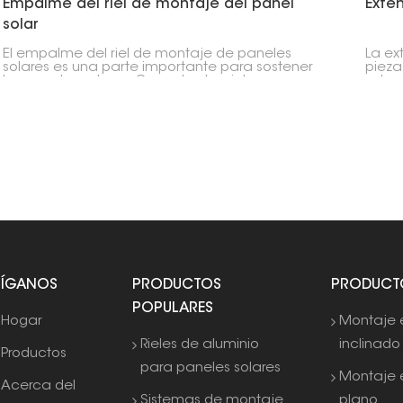
Empalme del riel de montaje del panel
Exten
solar
El empalme del riel de montaje de paneles
La ex
solares es una parte importante para sostener
pieza
los paneles solares. Conecta dos rieles,
solar
asegurando que toda la estructura se
Se su
mantenga fuerte y recta.
una s
opcio
SÍGANOS
PRODUCTOS
PRODUCT
POPULARES
Hogar
Montaje 
Rieles de aluminio
inclinado
Productos
para paneles solares
Montaje 
Acerca del
Sistemas de montaje
plano