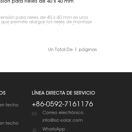
sión para rieles de 40 x 40 mm
tensión para rieles de 40 x 40 mm es una
 que permite alargar los rieles de montaje
 existentes para un sistema fotovoltaico.
ele utilizar para instalar paneles solares en
uperficie mayor o para tener más
nes al diseñar el sistema de montaje.
Un Total De
1
Páginas
OS
LÍNEA DIRECTA DE SERVICIO
+86-0592-7161176
en techo
Correo electrónico :
info@sic-solar.com
en techo
WhatsApp :