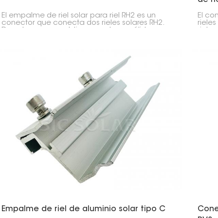
El empalme de riel solar para riel RH2 es un
El co
conector que conecta dos rieles solares RH2.
riele
De esta manera, obtiene una base sólida y
riele
continua para sus paneles solares. Mantiene
solar.
todo resistente y facilita la instalación.
mante
firme
Empalme de riel de aluminio solar tipo C
Conec