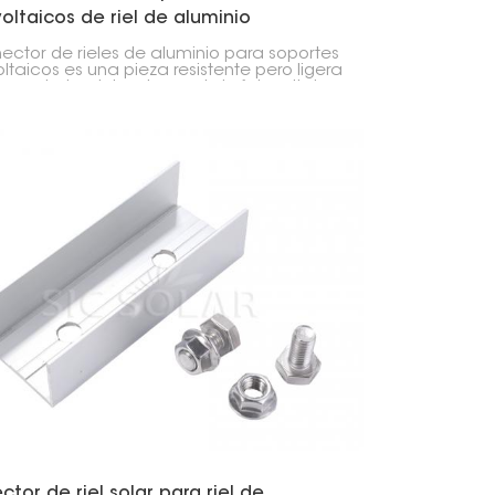
oltaicos de riel de aluminio
nector de rieles de aluminio para soportes
oltaicos es una pieza resistente pero ligera
onecta los rieles de montaje fotovoltaico
mantener las instalaciones de paneles
es alineadas y estables. Es ideal para
mas en techos o en el suelo, reforzando la
ctura.
tor de riel solar para riel de