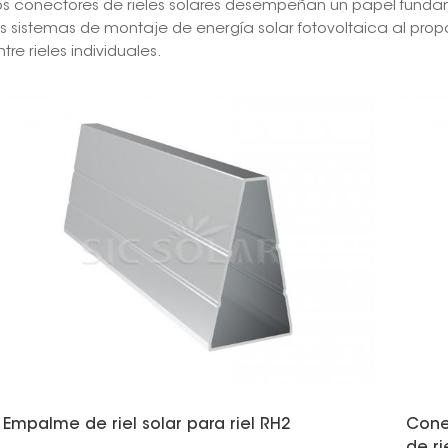
os conectores de rieles solares desempeñan un papel fundam
os sistemas de montaje de energía solar fotovoltaica al prop
ntre rieles individuales.
Empalme de riel solar para riel RH2
Cone
de ri