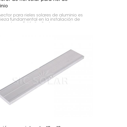
inio
nector para rieles solares de aluminio es
ieza fundamental en la instalación de
es solares. Está diseñado para unir
mente dos rieles de aluminio, lo que
tiza que las instalaciones solares, tanto
hogares como para negocios,
anezcan conectadas de forma segura y
le.