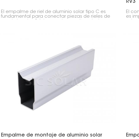
RV3
El empalme de riel de aluminio solar tipo C es
El con
fundamental para conectar piezas de rieles de
es im
montaje solar. Básicamente, mantiene todo
solar
alineado y firme al instalar paneles solares.
resis
solar
Empalme de montaje de aluminio solar
Empal