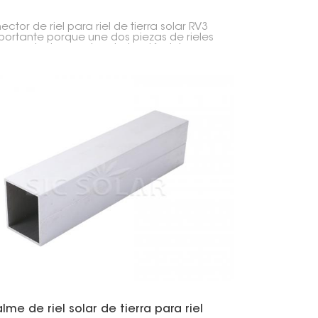
ector de riel para riel de tierra solar RV3
portante porque une dos piezas de rieles
es montados en el suelo, haciéndolos
tentes y uniformes. Mantiene los paneles
es alineados y seguros.
me de riel solar de tierra para riel