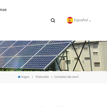
nos
Español
English
Deutsch
español
Hogar
Productos
Conector de carril
português
Nederlands
العربية