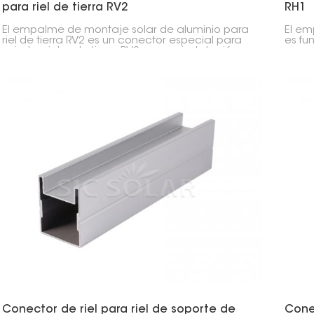
para riel de tierra RV2
RH1
El empalme de montaje solar de aluminio para
El em
riel de tierra RV2 es un conector especial para
es fu
unir dos rieles de tierra RV2 en una instalación
segur
solar. Fabricado en aluminio, es resistente,
monta
duradero y fácil de instalar, ideal para fijar
estab
paneles solares al suelo.
se ma
Conector de riel para riel de soporte de
Cone