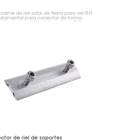
palme de riel solar de tierra para riel RH1
ndamental para conectar de forma
a las piezas de los rieles solares RH1
dos en tierra. Mantiene todo firme y
le, lo que ayuda a que los paneles solares
ntengan alineados en el suelo.
ctor de riel de soportes