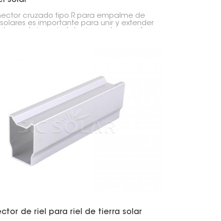
nector cruzado tipo R para empalme de
s solares es importante para unir y extender
s de montaje en instalaciones de energía
 Une con precisión dos partes del riel,
niendo la instalación del panel solar
 y conectada.
tor de riel para riel de tierra solar