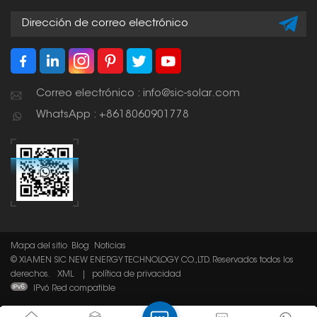
proporcionan una base
estable para los
paneles solares.
Correo electrónico : info@sic-solar.com
WhatsApp : +8618060901778
Mapa del sitio
Blog
Noticias
© XIAMEN SIC NEW ENERGY TECHNOLOGY CO.,LTD. Reservados todos los
derechos.
XML
|
política de privacidad
IPv6 Red compatible