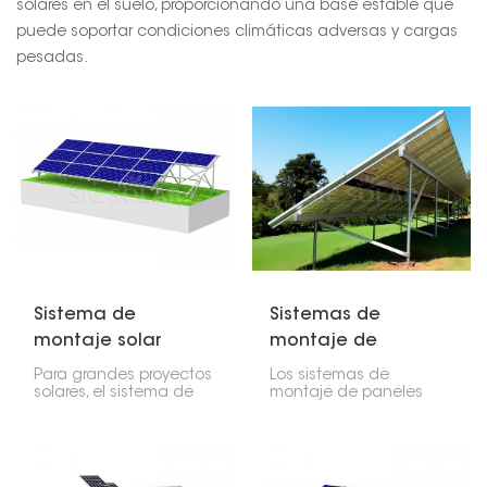
solares en el suelo, proporcionando una base estable que
puede soportar condiciones climáticas adversas y cargas
pesadas.
Sistema de
Sistemas de
montaje solar
montaje de
sobre pilotes de
paneles solares con
Para grandes proyectos
Los sistemas de
acero
base de acero
solares, el sistema de
montaje de paneles
montaje solar con
solares de acero son
pilotes de acero es una
resistentes y funcionan
opción robusta para
de maravilla para
montaje en suelo. Utiliza
grandes instalaciones
pilotes de acero
solares sobre el terreno.