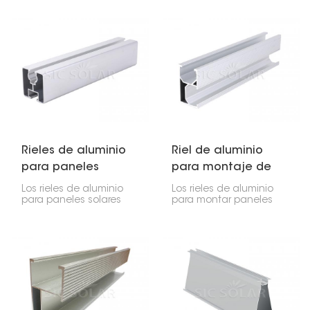
Rieles de aluminio
Riel de aluminio
para paneles
para montaje de
solares
paneles solares
Los rieles de aluminio
Los rieles de aluminio
para paneles solares
para montar paneles
son fundamentales
solares son
para su instalación.
fundamentales para su
Mantienen los paneles
instalación. Son ligeros,
en su lugar y los
duraderos y fáciles de
mantienen seguros. Son
instalar. Suelen estar
duraderos, ligeros y
fabricados con aluminio
resistentes a la
de alta calidad, por lo
oxidación.
que no se rompen
fácilmente.