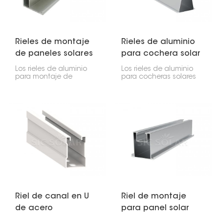
Rieles de montaje
Rieles de aluminio
de paneles solares
para cochera solar
de aluminio
Los rieles de aluminio
Los rieles de aluminio
para montaje de
para cocheras solares
paneles solares son
son fundamentales
súper resistentes y
para sostener los
mantienen sus paneles
paneles solares. Son
solares donde deben
como un marco
estar, ya sea en el
resistente pero ligero
techo o en el suelo. Son
que mantiene todo en
ligeros pero resistentes,
su lugar y no se oxida.
por lo que su
instalación es rápida y
sencilla.
Riel de canal en U
Riel de montaje
de acero
para panel solar