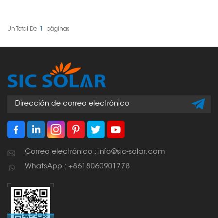
fotovoltaicas
directamente en
compactas diseñadas
paredes o superficies
para que los habitantes
planas. Es una forma
urbanos aprovechen la
genial de obtener
Un Total De
1
Páginas
energía del sol en
energía solar en casa o
espacios reducidos.
en el trabajo. Son
Ofrecen una solución
ideales porque ahorran
ecológica que puede
espacio, son fáciles de
reducir las facturas de
instalar y se pueden
electricidad y la huella
inclinar para aprovechar
de carbono.
al máximo la luz solar.
Correo electrónico : info@sic-solar.com
WhatsApp : +8618060901778