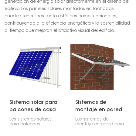
generación de energía solar directamente en el diseño del
edificio. Los paneles solares montados en fachadas
pueden tener fines tanto estéticos como funcionales,
contribuyendo a la eficiencia energética y la sostenibilidad
al tiempo que mejoran el atractivo visual del edificio.
Sistema solar para
Sistemas de
balcones de casa
montaje en pared
para paneles
Los sistemas solares
Los sistemas de
solares
para balcones
montaje en pared para
residenciales son
paneles solares
instalaciones
permiten instalarlos