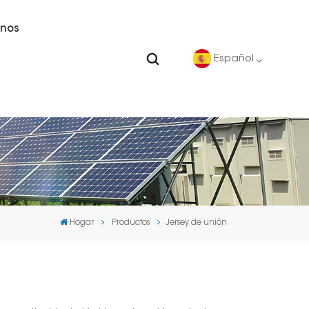
nos
Español
English
Deutsch
español
Hogar
Productos
Jersey de unión
português
Nederlands
العربية