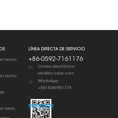
OS
LÍNEA DIRECTA DE SERVICIO
+86-0592-7161176
en techo
Correo electrónico :
info@sic-solar.com
en techo
WhatsApp :
+8618060901778
de
n tierra