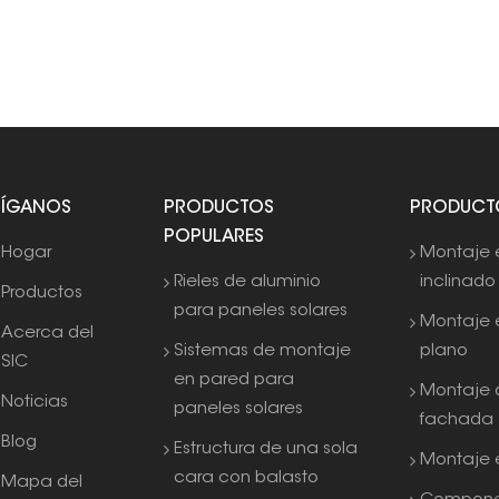
SÍGANOS
PRODUCTOS
PRODUCT
POPULARES
Hogar
Montaje 
Rieles de aluminio
inclinado
Productos
para paneles solares
Montaje 
Acerca del
Sistemas de montaje
plano
SIC
en pared para
Montaje 
Noticias
paneles solares
fachada
Blog
Estructura de una sola
Montaje e
cara con balasto
Mapa del