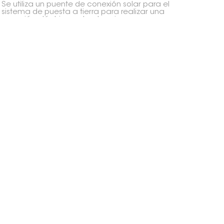
Se utiliza un puente de conexión solar para el
sistema de puesta a tierra para realizar una
conexión eléctrica entre dos piezas, como
aluminio anodizado, acero galvanizado o
prácticamente cualquier metal que conduzca
electricidad y que haya sido ensamblado
mecánicamente.