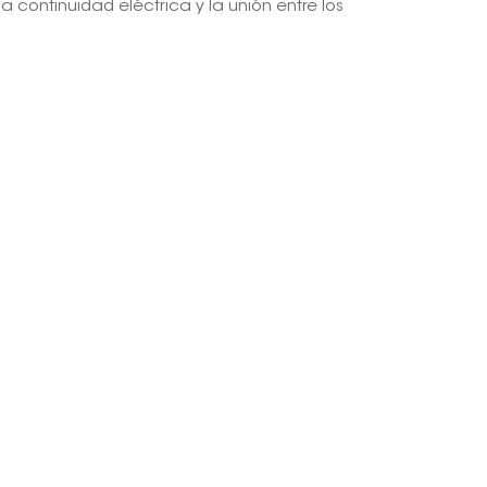
la continuidad eléctrica y la unión entre los
.
日本語
한국의
Melayu
Tiếng việt