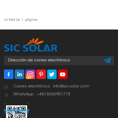
diseñados
específicamente para
instalar paneles solares
sobre techos de metal.
Ofrecen una forma
Un Total De
1
Páginas
segura y eficiente de
instalar paneles solares,
y su flexibilidad permite
adaptarlos a todo tipo
de superficies
metálicas, como techos
ondulados, de junta
alzada o incluso
superficies planas.
Correo electrónico : info@sic-solar.com
WhatsApp : +8618060901778