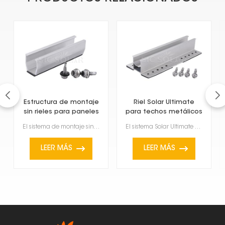
Estructura de montaje
Riel Solar Ultimate
sin rieles para paneles
para techos metálicos
solares en techos de
trapezoidales
El sistema de montaje sin rieles para techos de chapa ofrece varias ventajas y características que l...
El sistema Solar Ultimate Rail para techos metálicos trapezoidales es un excelente sistema diseñado ...
chapa
LEER MÁS
LEER MÁS