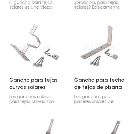
solar
El gancho para tejas
¿Ganchos para tejas
solares es una pieza
solares? Básicamente,
especial que permite
son soportes que se
instalar paneles solares
usan para colocar
en techos de tejas
paneles solares en
asfálticas, tejas
techos de tejas
compuestas o pizarra.
asfálticas, tejas o
Mantiene los paneles
materiales compuestos.
firmemente sujetos,
Estos ganchos ofrecen
previene filtraciones y es
una forma segura,
fácil de instalar.
limpia e impermeable
de fijar el sistema de
paneles solares al
techo.
Gancho para tejas
Gancho para techo
curvas solares
de tejas de pizarra
con panel solar
Los ganchos solares
Los ganchos para
para tejas curvas son
paneles solares de
soportes diseñados
pizarra te ayudan a
para fijar paneles
colocar los paneles
solares a techos con
solares en un techo de
tejas curvas. El objetivo
pizarra. La pizarra es un
es mantener los
material delicado, ¡así
paneles firmes sin dañar
que ten cuidado! Estos