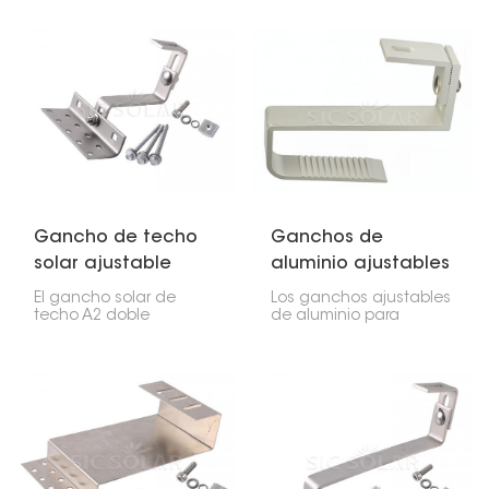
Gancho de techo
Ganchos de
solar ajustable
aluminio ajustables
doble A2
para techos solares
El gancho solar de
Los ganchos ajustables
techo A2 doble
de aluminio para
ajustable está
techos solares están
diseñado para facilitar
diseñados para una
la instalación de
instalación segura y
paneles solares en
flexible de paneles
techos. Se puede
solares en techos de
ajustar de dos maneras,
tejas. Gracias a su
lo que facilita su
altura y posición
colocación en el
ajustables, permiten
ángulo adecuado.
lograr una estructura de