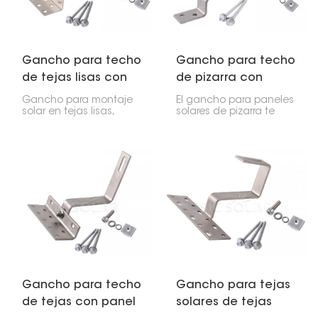
montaje estable y se
adaptan a diferentes
condiciones del techo.
Gancho para techo
Gancho para techo
de tejas lisas con
de pizarra con
montaje solar
panel solar
Gancho para montaje
El gancho para paneles
solar en tejas lisas,
solares de pizarra te
diseñado para instalar
ayuda a instalar
paneles solares en
paneles solares en tu
tejados lisos. Son una
techo de pizarra sin
forma segura de fijar los
dañarlo. Está fabricado
paneles sin necesidad
con acero SUS304
de taladrar, lo que
resistente, lo que le da
garantiza que el tejado
una larga vida útil, no
se mantenga firme
se corroe fácilmente y
durante más tiempo y
mantiene los paneles
que la instalación solar
firmes.
dure más.
Gancho para techo
Gancho para tejas
de tejas con panel
solares de tejas