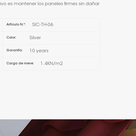
tivo es mantener los paneles firmes sin dañar
日本語
SIC-TH-06
Artículo N.º:
한국의
Silver
Color:
Melayu
10 years
Garantía:
Tiếng việt
1.4KN/m2
Carga de nieve: