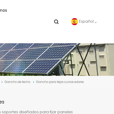
nos
Español
English
Deutsch
español
Gancho de techo
Gancho para tejas curvas solares
português
Nederlands
es
العربية
 soportes diseñados para fijar paneles