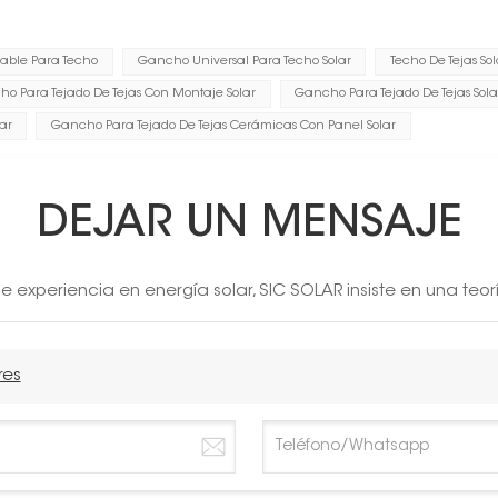
dable Para Techo
Gancho Universal Para Techo Solar
Techo De Tejas S
o Para Tejado De Tejas Con Montaje Solar
Gancho Para Tejado De Tejas Sola
ar
Gancho Para Tejado De Tejas Cerámicas Con Panel Solar
DEJAR UN MENSAJE
 experiencia en energía solar, SIC SOLAR insiste en una teor
res