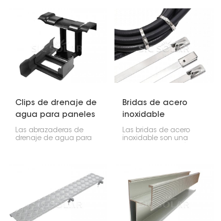
instalación segura y
de forma segura
flexible de paneles
inversores solares en
solares en techos de
paredes o estructuras.
tejas. Gracias a su
Proporciona una
altura y posición
solución estable,
ajustables, permiten
compacta y duradera
lograr una estructura de
para sistemas
montaje estable y se
fotovoltaicos tanto
adaptan a diferentes
residenciales como
condiciones del techo.
comerciales.
Clips de drenaje de
Bridas de acero
agua para paneles
inoxidable
solares
Las abrazaderas de
Las bridas de acero
drenaje de agua para
inoxidable son una
paneles solares son
forma robusta, ignífuga
pequeñas pero
e impermeable de
importantes; evitan que
asegurar cables en
el agua se acumule en
lugares difíciles. Son
la parte inferior. Estas
ideales para
abrazaderas permiten el
instalaciones de
drenaje del agua,
energía solar, proyectos
evitando la
al aire libre y áreas
acumulación de
industriales difíciles, ya
humedad, lo que
que son