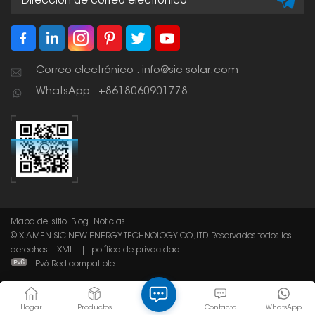
Correo electrónico : info@sic-solar.com
WhatsApp : +8618060901778
Mapa del sitio
Blog
Noticias
© XIAMEN SIC NEW ENERGY TECHNOLOGY CO.,LTD. Reservados todos los
derechos.
XML
|
política de privacidad
IPv6 Red compatible
Hogar
Productos
Contacto
WhatsApp