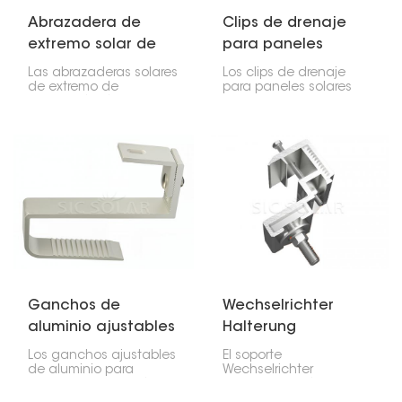
Abrazadera de
Clips de drenaje
extremo solar de
para paneles
instalación rápida
solares
Las abrazaderas solares
Los clips de drenaje
de extremo de
para paneles solares
instalación rápida son
son pequeños pero
clave para la
útiles, ya que ayudan a
instalación de paneles
eliminar el agua, la
solares. Sujetan los
suciedad y otros
paneles exteriores a los
residuos que se
rieles y, junto con las
acumulan en los bordes
abrazaderas centrales,
de los paneles. Facilitan
mantienen todo en su
el drenaje del agua y
lugar.
contribuyen a que los
paneles funcionen de
forma óptima a lo largo
del tiempo.
Ganchos de
Wechselrichter
aluminio ajustables
Halterung
para techos solares
Los ganchos ajustables
El soporte
de aluminio para
Wechselrichter
techos solares están
Halterung está
diseñados para una
diseñado para montar