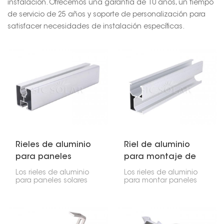
instalación. Ofrecemos una garantía de 10 años, un tiempo
de servicio de 25 años y soporte de personalización para
satisfacer necesidades de instalación específicas.
Rieles de aluminio
Riel de aluminio
para paneles
para montaje de
solares
paneles solares
Los rieles de aluminio
Los rieles de aluminio
para paneles solares
para montar paneles
son fundamentales
solares son
para su instalación.
fundamentales para su
Mantienen los paneles
instalación. Son ligeros,
en su lugar y los
duraderos y fáciles de
mantienen seguros. Son
instalar. Suelen estar