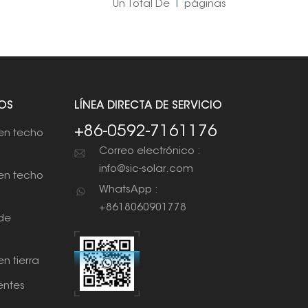
Un Total De
1
Páginas
OS
LÍNEA DIRECTA DE SERVICIO
+86-0592-7161176
en techo
Correo electrónico :
info@sic-solar.com
en techo
WhatsApp :
+8618060901778
de
n tierra
ntes