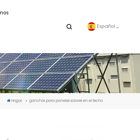
nos
Español
English
Deutsch
español
Hogar
ganchos para paneles solares en el techo
português
Nederlands
العربية