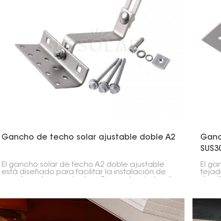
Gancho de techo solar ajustable doble A2
Ganc
SUS3
El gancho solar de techo A2 doble ajustable
El ga
está diseñado para facilitar la instalación de
tejad
paneles solares en techos. Se puede ajustar de
de al
dos maneras, lo que facilita su colocación en el
facil
ángulo adecuado.
este 
la in
estab