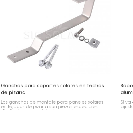
Ganchos para soportes solares en techos
Sopo
de pizarra
alum
Los ganchos de montaje para paneles solares
Si va
en tejados de pizarra son piezas especiales
ajust
diseñadas para sujetar los paneles solares a
pieza
los tejados de tejas. Proporcionan un punto de
panel
conexión sólido para las instalaciones solares,
indep
asegurando que los paneles permanezcan fijos
ángul
y protegiendo el tejado.