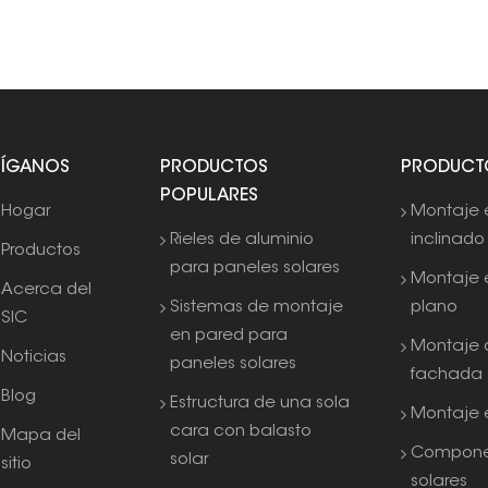
SÍGANOS
PRODUCTOS
PRODUCT
POPULARES
Hogar
Montaje 
Rieles de aluminio
inclinado
Productos
para paneles solares
Montaje 
Acerca del
Sistemas de montaje
plano
SIC
en pared para
Montaje 
Noticias
paneles solares
fachada
Blog
Estructura de una sola
Montaje e
cara con balasto
Mapa del
Compone
solar
sitio
solares