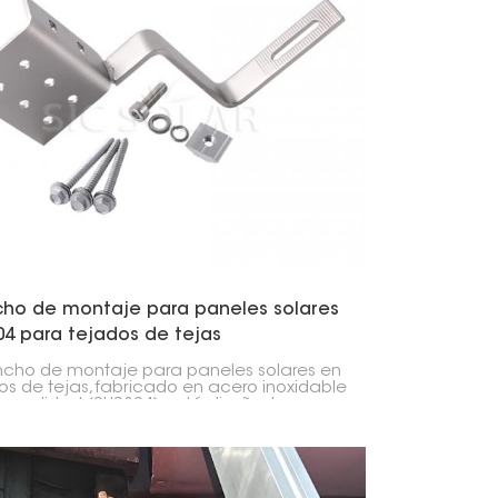
日本語
한국의
Melayu
Tiếng việt
ho de montaje para paneles solares
04 para tejados de tejas
ncho de montaje para paneles solares en
os de tejas, fabricado en acero inoxidable
ta calidad (SUS304), está diseñado para
itar la instalación de paneles solares en
tipo de tejados. Es duradero y resistente a
temperie, manteniendo los paneles
les sin dañar el tejado.