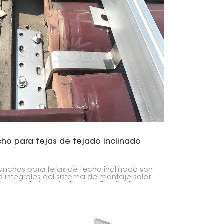
ho para tejas de tejado inclinado
anchos para tejas de techo inclinado son
s integrales del sistema de montaje solar
techos de tejas inclinados. Diseñados
ijar los rieles de montaje solar a la
ctura del techo, asegurando que las tejas
 dañen y que la impermeabilización del
 no se vea comprometida.