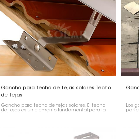
Gancho para techo de tejas solares Techo
Ganc
de tejas
Gancho para techo de tejas solares. El techo
Los g
de tejas es un elemento fundamental para la
parte
instalación de paneles solares en techos de
para 
tejas. Diseñado para brindar estabilidad,
para f
resistencia e idoneidad, permite una instalación
estru
firme sin comprometer la solidez de la
no se
estructura del techo.
techo