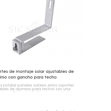
rtes de montaje solar ajustables de
inio con gancho para techo
 a instalar paneles solares, estos soportes
ables de aluminio para techos son una
 clave. Están diseñados para sujetar los
es de forma segura en techos de tejas,
endientemente del tipo de techo, el
o o el grosor de las tejas.