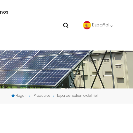
nos
Español
English
Deutsch
español
Hogar
Productos
Tapa del extremo del riel
português
Nederlands
العربية