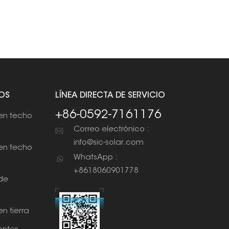
OS
LÍNEA DIRECTA DE SERVICIO
+86-0592-7161176
en techo
Correo electrónico :
info@sic-solar.com
en techo
WhatsApp :
+8618060901778
de
n tierra