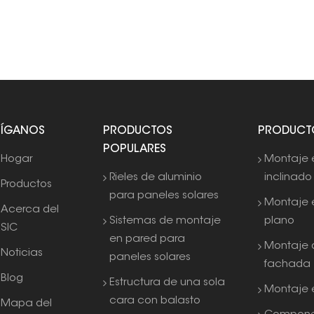
SÍGANOS
PRODUCTOS
PRODUCT
POPULARES
Hogar
Montaje 
Rieles de aluminio
inclinado
Productos
para paneles solares
Montaje 
Acerca del
Sistemas de montaje
plano
SIC
en pared para
Montaje 
Noticias
paneles solares
fachada
Blog
Estructura de una sola
Montaje e
cara con balasto
Mapa del