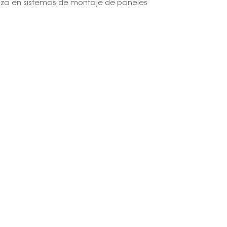
liza en sistemas de montaje de paneles
日本語
한국의
Melayu
Tiếng việt