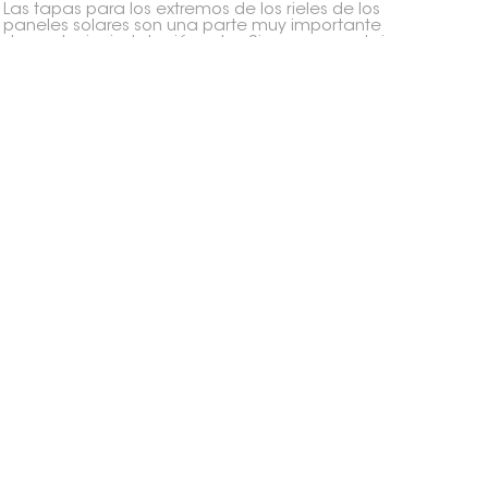
Las tapas para los extremos de los rieles de los
paneles solares son una parte muy importante
de cualquier instalación solar. Sirven para cubrir
los extremos de los rieles que sujetan los
paneles, lo que ayuda a mantener todo seguro,
prolonga su vida útil y le da un aspecto más
limpio.