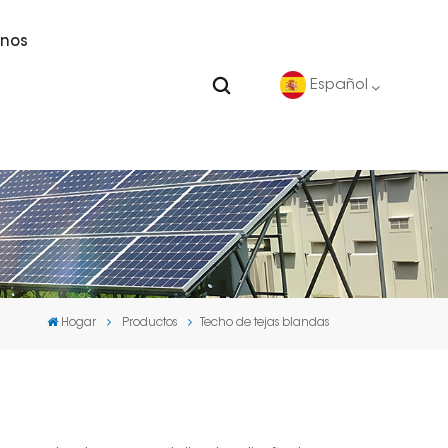
nos
Español
English
Deutsch
español
Hogar
Productos
Techo de tejas blandas
português
Nederlands
العربية