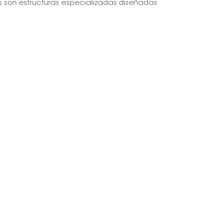
s son estructuras especializadas diseñadas
日本語
한국의
Melayu
Tiếng việt