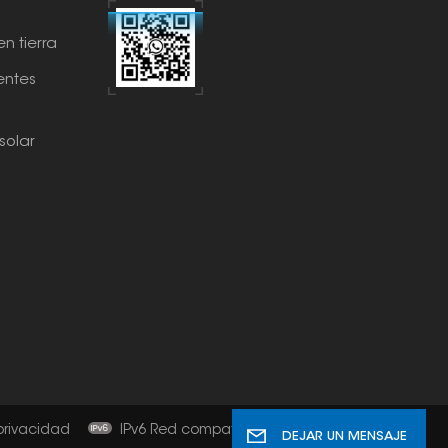
n tierra
ntes
solar
 privacidad
IPv6 Red compatible
DEJAR UN MENSAJE