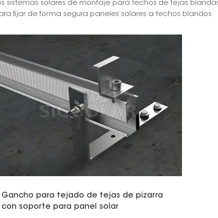
os sistemas solares de montaje para techos de tejas blanda
ara fijar de forma segura paneles solares a techos blandos.
Gancho para tejado de tejas de pizarra
con soporte para panel solar