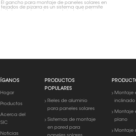
El gancho para montaje de paneles solares en
tejados de pizarra es un sistema que permite
instalar paneles solares en tejados de pizarra
sin dañar la estructura. Estos ganchos
proporcionan un punto de conexión seguro y
resistente a la intemperie para los rieles de
montaje, garantizando así una instalación solar
robusta y duradera.
SÍGANOS
PRODUCTOS
PRODUCT
POPULARES
Hogar
Montaje 
Rieles de aluminio
inclinado
Productos
para paneles solares
Montaje 
Acerca del
Sistemas de montaje
plano
SIC
en pared para
Montaje 
Noticias
paneles solares