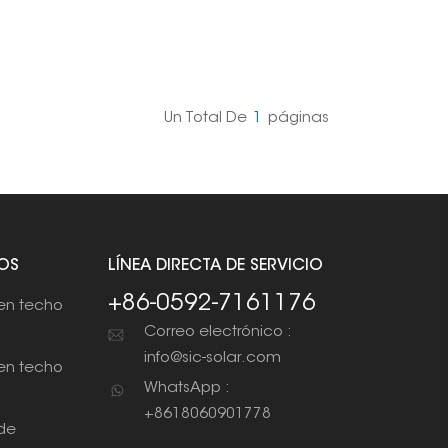
Un Total De
1
Páginas
OS
LÍNEA DIRECTA DE SERVICIO
+86-0592-7161176
en techo
Correo electrónico :
info@sic-solar.com
en techo
WhatsApp :
+8618060901778
de