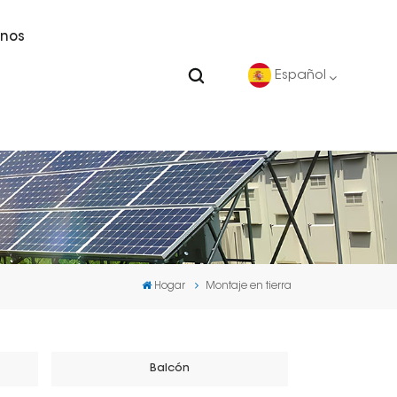
nos
Español
English
Deutsch
español
Hogar
Montaje en tierra
português
Nederlands
Balcón
العربية