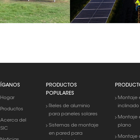
SÍGANOS
PRODUCTOS
PRODUCT
POPULARES
Hogar
Montaje 
Rieles de aluminio
inclinado
Productos
para paneles solares
Montaje 
Acerca del
Sistemas de montaje
plano
SIC
en pared para
Montaje 
Noticias