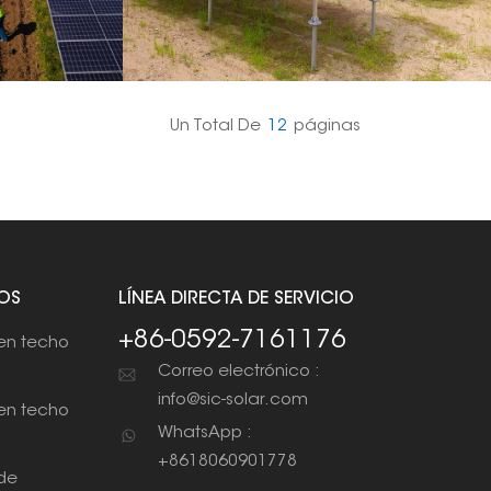
Un Total De
12
Páginas
OS
LÍNEA DIRECTA DE SERVICIO
+86-0592-7161176
en techo
Correo electrónico :
info@sic-solar.com
en techo
WhatsApp :
+8618060901778
de