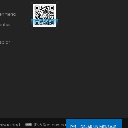
n tierra
ntes
solar
 privacidad
IPv6 Red compatible
DEJAR UN MENSAJE