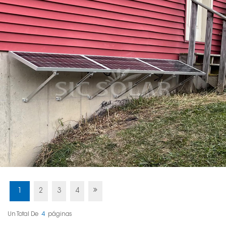
1
2
3
4
Un Total De
4
Páginas