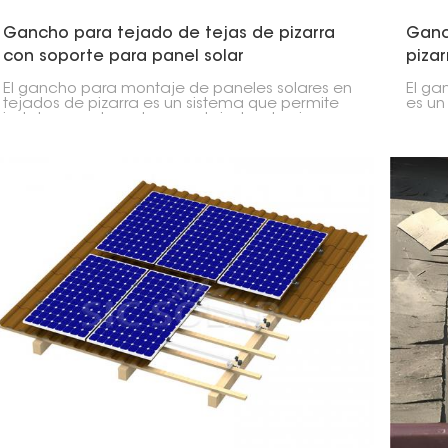
Gancho para tejado de tejas de pizarra
Ganc
con soporte para panel solar
pizar
El gancho para montaje de paneles solares en
El ga
tejados de pizarra es un sistema que permite
es un
instalar paneles solares en tejados de pizarra
espec
sin dañar la estructura. Estos ganchos
panel
proporcionan un punto de conexión seguro y
capac
resistente a la intemperie para los rieles de
preci
montaje, garantizando así una instalación solar
versá
robusta y duradera.
estru