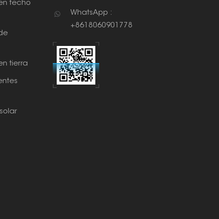
en techo
WhatsApp :
+8618060901778
de
n tierra
ntes
solar