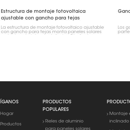
Estructura de montaje fotovoltaica
Ganc
ajustable con gancho para tejas
La estructura de montaje fotovoltaico ajustable
Los g
con gancho para tejas monta paneles solares
parte
en techos de tejas sin dañarlas. Diseñados
para 
para diferentes grosores de tejas y estructuras
para f
de techo, los ganchos de montaje fotovoltaico
estru
ajustables para tejas proporcionan una
no se
colocación fiable y duradera de los paneles
techo
solares.
SÍGANOS
PRODUCTOS
PRODUCT
POPULARES
Hogar
Montaje 
Rieles de aluminio
inclinado
Productos
para paneles solares