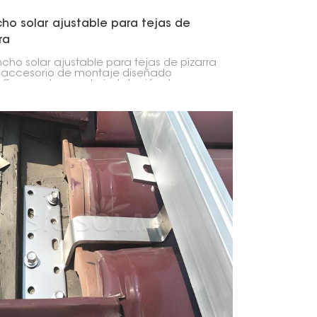
ho solar ajustable para tejas de
ra
ncho solar ajustable para tejas de pizarra
 accesorio de montaje diseñado
íficamente para la instalación de
es solares en tejados de pizarra. Su
idad de ajuste permite una colocación
sa, lo que lo convierte en una solución
til para diferentes grosores de teja y
cturas de tejado.