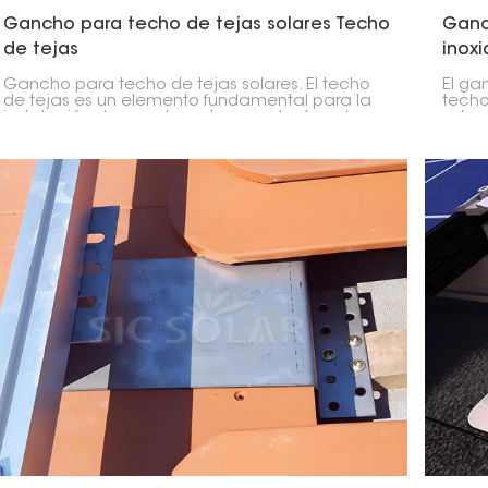
Gancho para techo de tejas solares Techo
Ganc
de tejas
inox
Gancho para techo de tejas solares. El techo
El ga
de tejas es un elemento fundamental para la
techo
instalación de paneles solares en techos de
solar
tejas. Diseñado para brindar estabilidad,
mater
resistencia e idoneidad, permite una instalación
inoxid
firme sin comprometer la solidez de la
que g
estructura del techo.
rendi
climá