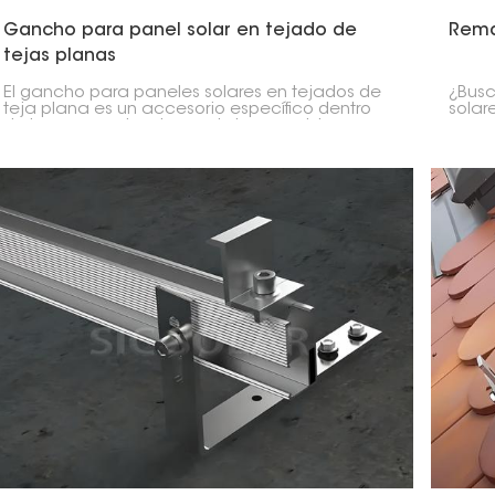
Gancho para panel solar en tejado de
Rema
tejas planas
El gancho para paneles solares en tejados de
¿Busc
teja plana es un accesorio específico dentro
solar
de los accesorios de montaje para sistemas
compo
fotovoltaicos solares cuya función principal es
de tej
sujetar firmemente los paneles solares al
perfi
tejado de teja plana.
relie
almoh
perfe
óptim