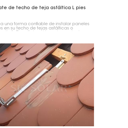
te de techo de teja asfáltica L pies
a una forma confiable de instalar paneles
es en su techo de tejas asfálticas o
site? ¡El perfil de unión en L para techos
as asfálticas es la solución ideal! Este
l está diseñado con orificios cónicos en
ve que encajan perfectamente con una
adilla de goma, garantizando una unión
cta con el perfil en L para un rendimiento
o.