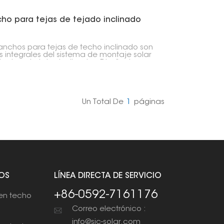
ho para tejas de tejado inclinado
anchos para tejas de techo inclinado son
s integrales del sistema de montaje solar
techos de tejas inclinados. Diseñados
ijar los rieles de montaje solar a la
ctura del techo, asegurando que las tejas
 dañen y que la impermeabilización del
 no se vea comprometida.
Un Total De
1
Páginas
OS
LÍNEA DIRECTA DE SERVICIO
+86-0592-7161176
en techo
Correo electrónico :
info@sic-solar.com