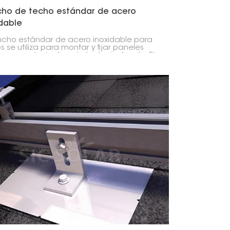
ho de techo estándar de acero
idable
ncho estándar de acero inoxidable para
s se utiliza para montar y fijar paneles
es en cualquier tipo de techo inclinado. El
ial empleado en su fabricación es acero
able, un material resistente y anticorrosivo
arantiza una larga vida útil y un
miento óptimo incluso en condiciones
ticas adversas.