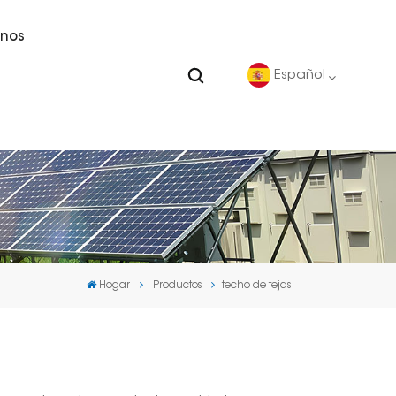
nos
Español
English
Deutsch
español
Hogar
Productos
techo de tejas
português
Nederlands
العربية