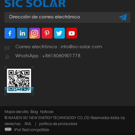
generan energía, lo que
los hace muy útiles para
casas, empresas e
incluso grandes
fábricas.
Correo electrónico : info@sic-solar.com
WhatsApp : +8618060901778
Mapa del sitio
Blog
Noticias
© XIAMEN SIC NEW ENERGY TECHNOLOGY CO.,LTD. Reservados todos los
derechos.
XML
|
política de privacidad
IPv6 Red compatible