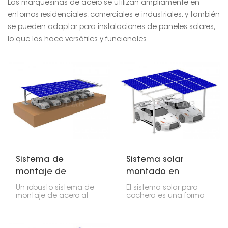
Las marquesinas de acero se utilizan ampliamente en
entornos residenciales, comerciales e industriales, y también
se pueden adaptar para instalaciones de paneles solares,
lo que las hace versátiles y funcionales.
Sistema de
Sistema solar
montaje de
montado en
marquesina de
cochera
Un robusto sistema de
El sistema solar para
acero al carbono,
montaje de acero al
cochera es una forma
carbono para cocheras
inteligente de obtener
estructura de
solares es una
energía solar y un lugar
estacionamiento
estructura de
de estacionamiento al