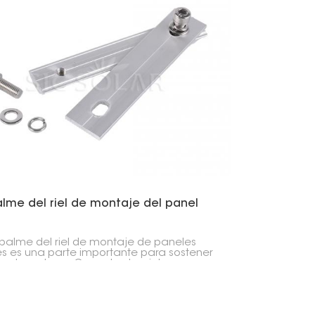
lme del riel de montaje del panel
palme del riel de montaje de paneles
es es una parte importante para sostener
aneles solares. Conecta dos rieles,
rando que toda la estructura se
nga fuerte y recta.