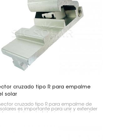
日本語
한국의
Melayu
Tiếng việt
ctor cruzado tipo R para empalme
el solar
nector cruzado tipo R para empalme de
s solares es importante para unir y extender
s de montaje en instalaciones de energía
 Une con precisión dos partes del riel,
niendo la instalación del panel solar
 y conectada.