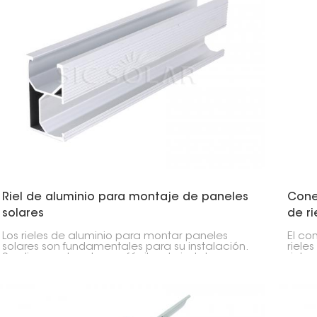
Riel de aluminio para montaje de paneles
Cone
solares
de ri
Los rieles de aluminio para montar paneles
El co
solares son fundamentales para su instalación.
riele
Son ligeros, duraderos y fáciles de instalar.
riele
Suelen estar fabricados con aluminio de alta
solar.
calidad, por lo que no se rompen fácilmente.
mante
firme