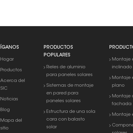
SÍGANOS
PRODUCTOS
PRODUCT
POPULARES
Hogar
Montaje 
Rieles de aluminio
inclinado
Productos
para paneles solares
Montaje 
Acerca del
Sistemas de montaje
plano
SIC
en pared para
Montaje 
Noticias
paneles solares
fachada
Blog
Estructura de una sola
Montaje e
cara con balasto
Mapa del
Compone
solar
sitio