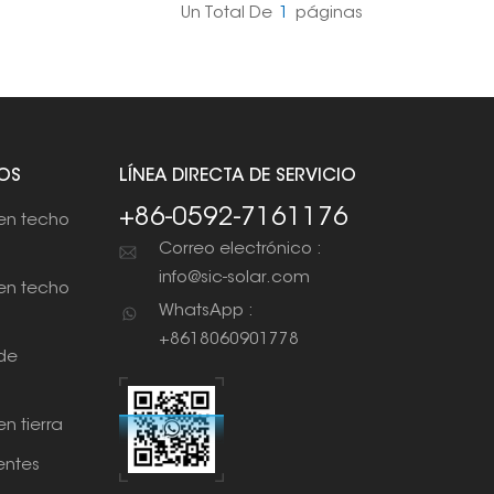
Un Total De
1
Páginas
OS
LÍNEA DIRECTA DE SERVICIO
+86-0592-7161176
en techo
Correo electrónico :
info@sic-solar.com
en techo
WhatsApp :
+8618060901778
de
n tierra
ntes