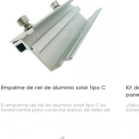
Empalme de riel de aluminio solar tipo C
Kit 
pane
El empalme de riel de aluminio solar tipo C es
¿Nece
fundamental para conectar piezas de rieles de
solar
montaje solar. Básicamente, mantiene todo
panel
alineado y firme al instalar paneles solares.
Funci
Su di