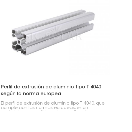
estable.
Perfil de extrusión de aluminio tipo T 4040
según la norma europea
El perfil de extrusión de aluminio tipo T 4040, que
cumple con las normas europeas, es un
material muy versátil y resistente. Se utiliza
frecuentemente en soportes para paneles
solares, estructuras industriales y diversos tipos
de estructuras modulares.