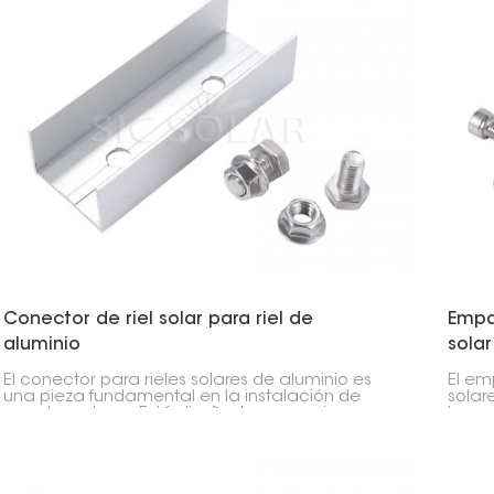
Conector de riel solar para riel de
Empa
aluminio
solar
El conector para rieles solares de aluminio es
El em
una pieza fundamental en la instalación de
solar
paneles solares. Está diseñado para unir
los p
firmemente dos rieles de aluminio, lo que
asegu
garantiza que las instalaciones solares, tanto
mante
para hogares como para negocios,
permanezcan conectadas de forma segura y