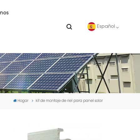
nos
Español
English
Deutsch
español
Hogar
kit de montaje de riel para panel solar
português
Nederlands
العربية