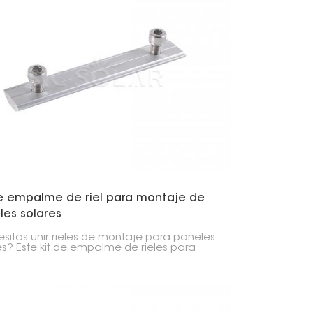
de empalme de riel para montaje de
les solares
sitas unir rieles de montaje para paneles
es? Este kit de empalme de rieles para
es solares es justo lo que necesitas.
ona tanto en el techo como en el suelo.
seño es fácil de instalar y duradero.