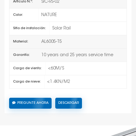
SIC-RS-02
Artículo N.º:
NATURE
Color:
Solar Rail
Sitio de instalación:
AL6005-T5
Material:
10 years and 25 years service time
Garantía:
<60M/S
Carga de viento:
<1.4KN/M2
Carga de nieve:
PREGUNTE AHORA
DESCARGAR