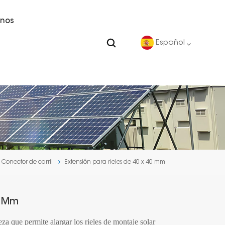
nos
Español
English
Deutsch
español
Conector de carril
Extensión para rieles de 40 x 40 mm
português
Nederlands
0 Mm
العربية
za que permite alargar los rieles de montaje solar