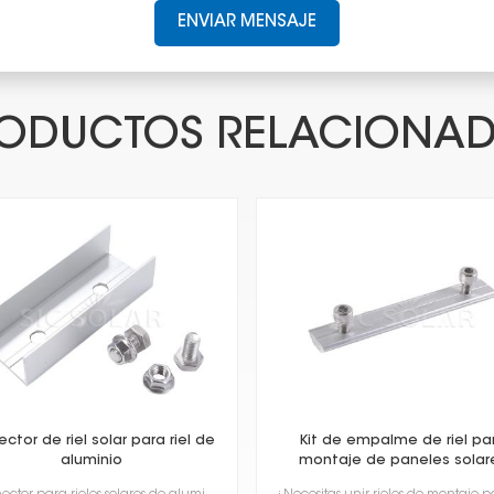
ENVIAR MENSAJE
ODUCTOS RELACIONA
ctor de riel solar para riel de
Kit de empalme de riel pa
aluminio
montaje de paneles solar