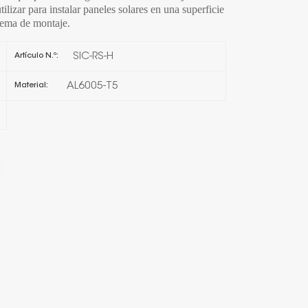
tilizar para instalar paneles solares en una superficie
stema de montaje.
日本語
SIC-RS-H
Artículo N.º:
한국의
AL6005-T5
Material:
Melayu
Tiếng việt