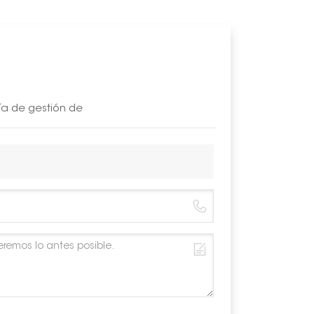
Carga de ni
Material
Color
Garantía
ía de gestión de
Longitud