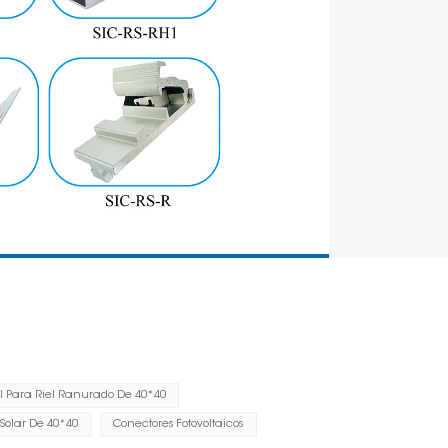
el Para Riel Ranurado De 40*40
Lugar de ins
 Solar De 40*40
Conectores Fotovoltaicos
Carga de vi