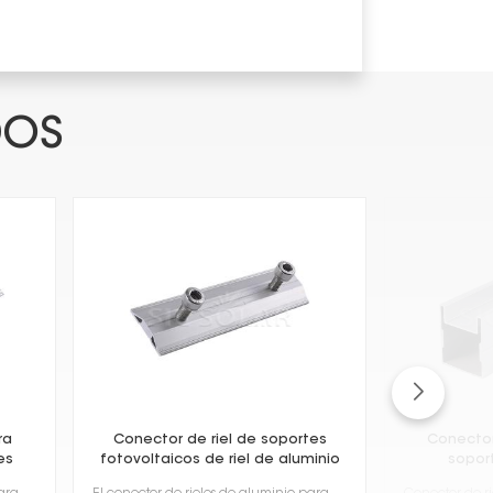
DOS
ra
Conector de riel de soportes
Conector 
es
fotovoltaicos de riel de aluminio
soport