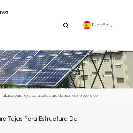
nos
Español
English
Deutsch
español
atorios para tejas para estructura de montaje fotovoltaico
português
Nederlands
ra Tejas Para Estructura De
العربية