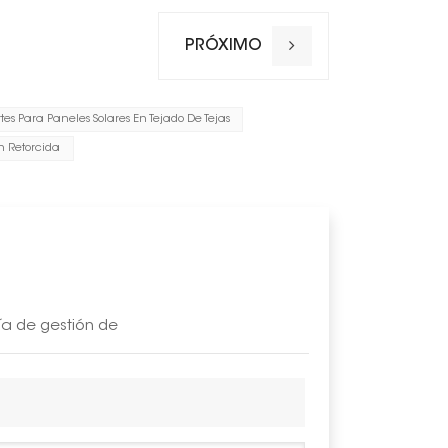
Espesor de
Garantía
PRÓXIMO
Techo apli
Rango de p
tes Para Paneles Solares En Tejado De Tejas
Valor de la
n Retorcida
Valor de la
ía de gestión de