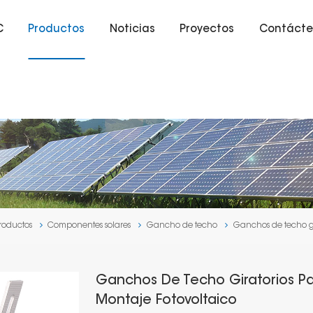
C
Productos
Noticias
Proyectos
Contácte
roductos
Componentes solares
Gancho de techo
Ganchos de techo gir
Ganchos De Techo Giratorios Pa
Montaje Fotovoltaico