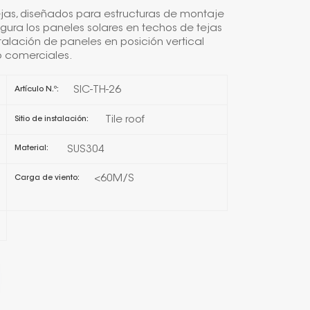
ejas, diseñados para estructuras de montaje
日本語
egura los paneles solares en techos de tejas
stalación de paneles en posición vertical
o comerciales.
한국의
SIC-TH-26
Artículo N.º:
Melayu
Tile roof
Sitio de instalación:
Tiếng việt
SUS304
Material:
<60M/S
Carga de viento: