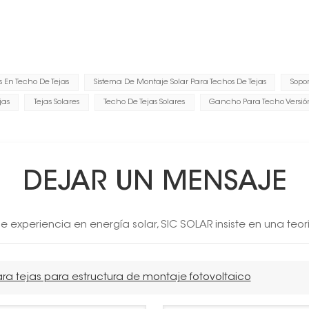
s En Techo De Tejas
Sistema De Montaje Solar Para Techos De Tejas
Sopor
jas
Tejas Solares
Techo De Tejas Solares
Gancho Para Techo Versió
DEJAR UN MENSAJE
 experiencia en energía solar, SIC SOLAR insiste en una teor
ra tejas para estructura de montaje fotovoltaico