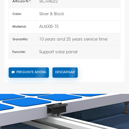
SIC-R4022
Artículo N.º:
Silver & Black
Color:
AL6005-T5
Material:
10 years and 25 years service time
Garantía:
Support solar panel
Función:
PREGUNTE AHORA
DESCARGAR