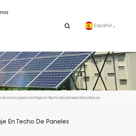
nos
Español
English
Deutsch
español
de aluminio para montaje en techo de paneles fotovoltaicos
português
Nederlands
aje En Techo De Paneles
العربية