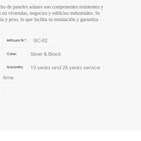
cho de paneles solares son componentes resistentes y
日本語
es en viviendas, negocios y edificios industriales. Se
ia y peso, lo que facilita su instalación y garantiza
한국의
SIC-R2
Artículo N.º:
Melayu
Silver & Black
Color:
Tiếng việt
10 years and 25 years service
Garantía:
time