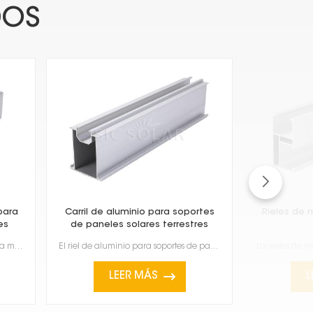
DOS
para
Carril de aluminio para soportes
Rieles de 
es
de paneles solares terrestres
Los rieles de aluminio de 40x40 para montaje solar son robustos, ligeros y duraderos para la instala...
El riel de aluminio para soportes de paneles solares terrestres es una pieza resistente, ligera y fi...
LEER MÁS
L