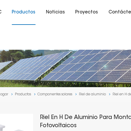
C
Productos
Noticias
Proyectos
Contácte
ogar
Productos
Componentes solares
Riel de aluminio
Riel en H 
Riel En H De Aluminio Para Mont
Fotovoltaicos