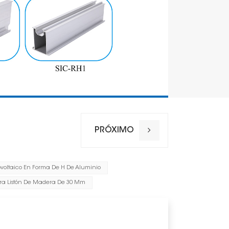
PRÓXIMO
tovoltaico En Forma De H De Aluminio
Nombre
a Listón De Madera De 30 Mm
Lugar de i
Carga de v