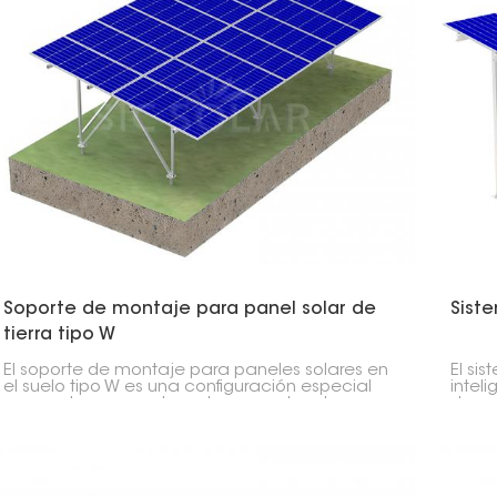
Soporte de montaje para panel solar de
Sist
tierra tipo W
El soporte de montaje para paneles solares en
El si
el suelo tipo W es una configuración especial
intel
para colocar paneles solares en el suelo,
de es
especialmente en terrenos planos o con ligera
con u
pendiente. Se llama W porque el soporte tiene
panel
forma de W, lo que lo hace resistente, duradero
sombr
y fácil de montar.