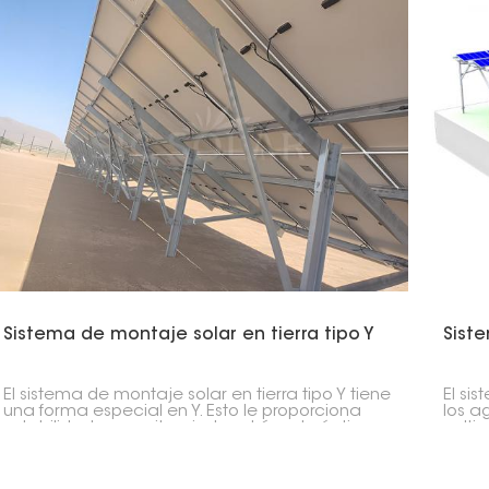
Sistema de montaje solar en tierra tipo Y
Sist
El sistema de montaje solar en tierra tipo Y tiene
El si
una forma especial en Y. Esto le proporciona
los ag
estabilidad y permite ajustar el ángulo óptimo
culti
para captar la mayor cantidad de luz solar
panel
posible, de modo que los paneles solares
grane
generen más energía. Está diseñado para
el te