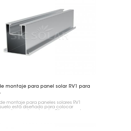
, como los que se encuentran en parques
es, cocheras u otros lugares donde se
lan paneles solares.
 de montaje para panel solar RV1 para
o
el de montaje para paneles solares RV1
suelo está diseñado para colocar
es solares sobre el suelo. Ofrece una base
a para mantener los paneles firmes en el
o.