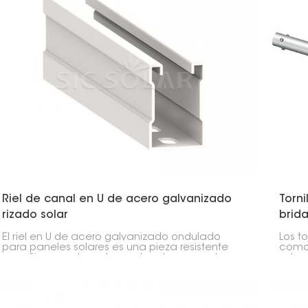
Riel de canal en U de acero galvanizado
Torni
rizado solar
brid
El riel en U de acero galvanizado ondulado
Los to
para paneles solares es una pieza resistente
como 
para fijar paneles solares al suelo o a cocheras.
solar
Su forma de U con bordes ondulados lo hace
forma
extremadamente resistente.
Estos 
rápid
Funci