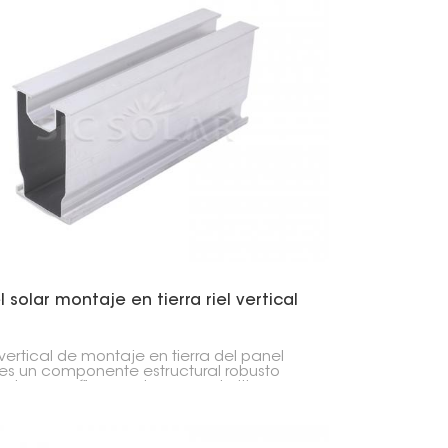
 solar montaje en tierra riel vertical
l vertical de montaje en tierra del panel
 es un componente estructural robusto
ado específicamente para admitir
es solares alineados verticalmente en
laciones montadas en el suelo.