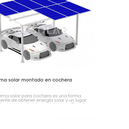
日本語
한국의
Melayu
Tiếng việt
ema solar montado en cochera
stema solar para cochera es una forma
igente de obtener energía solar y un lugar
tacionamiento al mismo tiempo. Cuenta
na robusta estructura de aluminio y
es solares de alta calidad que brindan
a y electricidad.