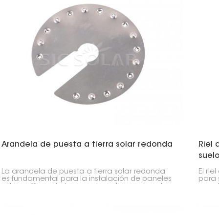
suelo
solar
insta
Arandela de puesta a tierra solar redonda
Riel
suel
La arandela de puesta a tierra solar redonda
El ri
es fundamental para la instalación de paneles
para 
solares. Conecta los paneles a tierra creando
panel
una conexión eléctrica sólida entre las piezas
sólid
metálicas.
camp