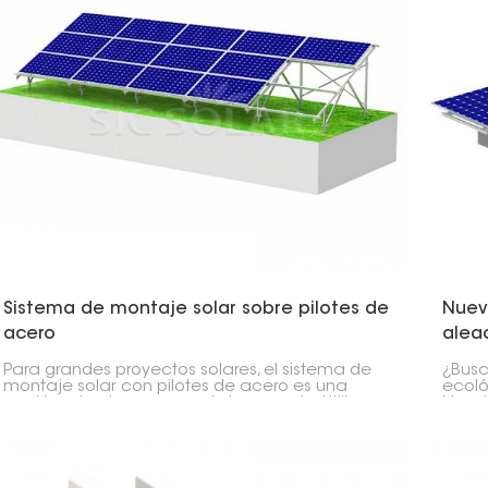
Sistema de montaje solar sobre pilotes de
Nuev
acero
alea
Para grandes proyectos solares, el sistema de
¿Busc
montaje solar con pilotes de acero es una
ecoló
opción robusta para montaje en suelo. Utiliza
Nuest
pilotes de acero clavados en el suelo para una
aleac
base sólida, por lo que no necesita hormigón.
Su di
calid
poten
mant