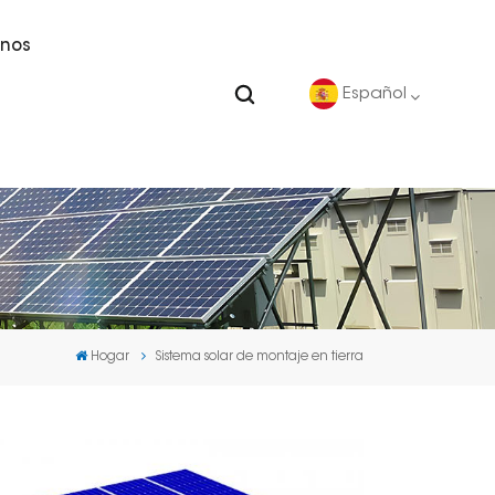
nos
Español
English
Deutsch
español
Hogar
Sistema solar de montaje en tierra
português
Nederlands
العربية