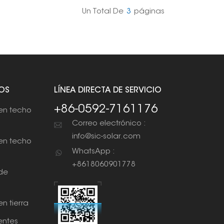
Un Total De
3
Páginas
OS
LÍNEA DIRECTA DE SERVICIO
+86-0592-7161176
en techo
Correo electrónico :
info@sic-solar.com
en techo
WhatsApp :
+8618060901778
de
n tierra
ntes