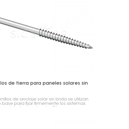
llos de tierra para paneles solares sin
a
rnillos de anclaje solar sin brida se utilizan
base para fijar firmemente los sistemas
es instalados en el suelo. Ofrecen una
 sólida y segura de construir una base.
tornillos de anclaje se instalan
amente, sin necesidad de hormigón.
onan muy bien en diferentes tipos de