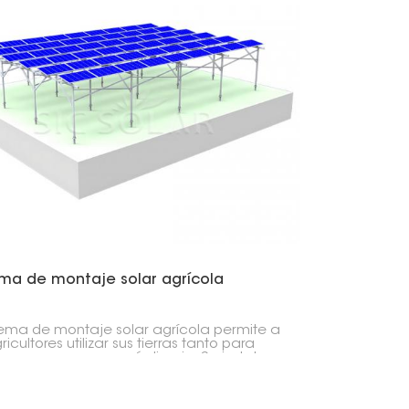
ema de montaje solar agrícola
stema de montaje solar agrícola permite a
ricultores utilizar sus tierras tanto para
vos como para energía limpia. Se instalan
es solares sobre o junto a cultivos,
ros u otras áreas agrícolas, de modo que
rreno cumple una doble función.