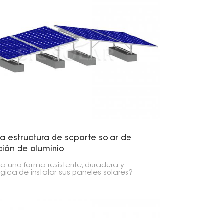
a estructura de soporte solar de
ción de aluminio
a una forma resistente, duradera y
gica de instalar sus paneles solares?
ro nuevo sistema de soporte solar de
ión de aluminio es una excelente opción.
seño inteligente y sus materiales de
ad le permiten obtener la máxima
cia manteniendo bajos los costos de
enimiento.