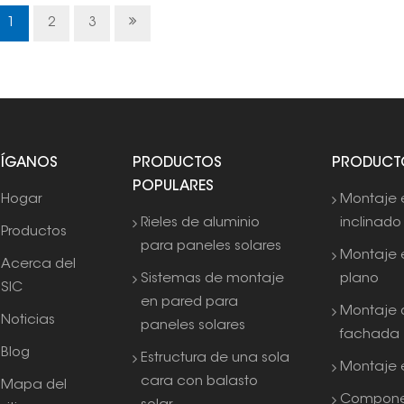
resistir todo tipo de clima y en diferentes tipos
de terreno, lo que lo hace ideal para grandes
1
2
3
instalaciones solares.
SÍGANOS
PRODUCTOS
PRODUCT
POPULARES
Hogar
Montaje 
Rieles de aluminio
inclinado
Productos
para paneles solares
Montaje 
Acerca del
Sistemas de montaje
plano
SIC
en pared para
Montaje 
Noticias
paneles solares
fachada
Blog
Estructura de una sola
Montaje e
cara con balasto
Mapa del
Compone