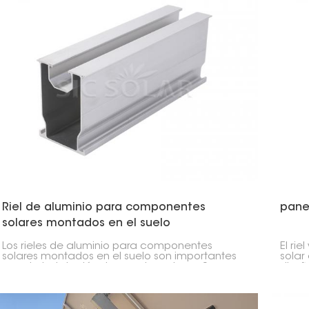
Riel de aluminio para componentes
panel
solares montados en el suelo
Los rieles de aluminio para componentes
El rie
solares montados en el suelo son importantes
solar
para la instalación de paneles solares. Son
diseñ
resistentes pero ligeros, y soportan todo el
panel
sistema.
insta