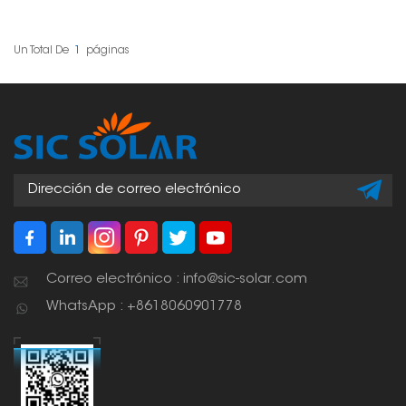
compacta, diseñada
para instalar paneles
fotovoltaicos en postes.
Este sistema es
Un Total De
1
Páginas
especialmente
adecuado para zonas
con espacio limitado o
difícil de instalar, como
zonas rurales,
instalaciones remotas
sin conexión a la red
eléctrica, campos
agrícolas o terrenos
irregulares.
Correo electrónico : info@sic-solar.com
WhatsApp : +8618060901778