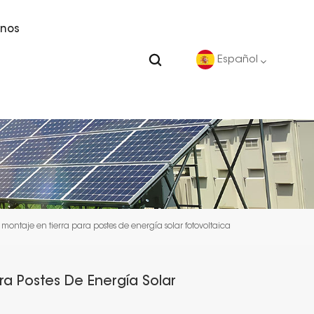
nos
Español
English
Deutsch
español
 montaje en tierra para postes de energía solar fotovoltaica
português
Nederlands
ra Postes De Energía Solar
العربية