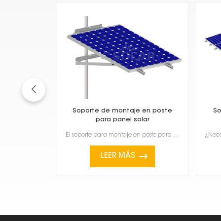
Soporte de montaje en poste
So
para panel solar
El soporte para montaje en poste para paneles solares es una forma robusta de colocar los paneles so...
LEER MÁS