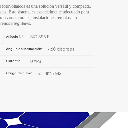
s fotovoltaicos es una solución versátil y compacta,
日本語
ostes. Este sistema es especialmente adecuado para
como zonas rurales, instalaciones remotas sin
renos irregulares.
한국의
SIC-SS3-F
Artículo N.º:
Melayu
<60 degrees
Ángulo de inclinación:
Tiếng việt
10 YRS
Garantía:
<1.4KN/M2
Carga de nieve: