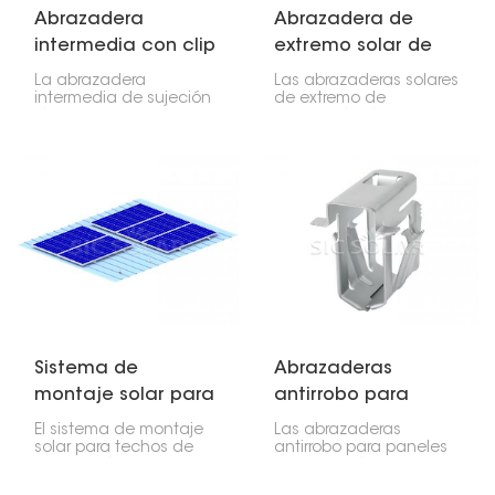
Abrazadera
Abrazadera de
intermedia con clip
extremo solar de
de fijación rápida
instalación rápida
La abrazadera
Las abrazaderas solares
para panel solar
intermedia de sujeción
de extremo de
rápida para paneles
instalación rápida son
solares es fundamental
clave para la
para sujetar los paneles
instalación de paneles
solares al sistema de
solares. Sujetan los
rieles. Se coloca entre
paneles exteriores a los
los paneles para
rieles y, junto con las
mantenerlos firmes y
abrazaderas centrales,
alineados.
mantienen todo en su
lugar.
Sistema de
Abrazaderas
montaje solar para
antirrobo para
techo de hierro
paneles solares
El sistema de montaje
Las abrazaderas
solar para techos de
antirrobo para paneles
hierro está diseñado
solares están
específicamente para la
diseñadas para