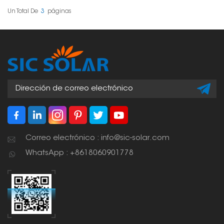
trapezoidales. Son
Gracias a su rápida
resistentes y resistentes
instalación y a su firme
Un Total De
3
Páginas
a la oxidación. Además,
sujeción, es ideal para
no requieren perforar el
hogares, negocios y
techo, ¡una gran
fábricas, ya que permite
ventaja! Son fáciles de
una instalación rápida y
instalar y duran mucho
segura de los paneles
tiempo.
solares.
Correo electrónico : info@sic-solar.com
WhatsApp : +8618060901778