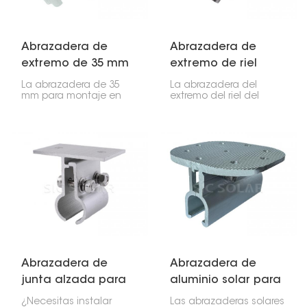
Abrazadera de
Abrazadera de
extremo de 35 mm
extremo de riel
para montaje en
para panel solar
La abrazadera de 35
La abrazadera del
techo de paneles
con perno en T
mm para montaje en
extremo del riel del
techo de paneles
panel solar con perno
solares
solares es fundamental
en T es clave para
para sujetar los bordes
sujetar el extremo de un
de los paneles solares
panel solar a un riel de
al techo. Si tiene
montaje, lo que hace
paneles de 35 mm de
que la instalación sea
grosor, esta abrazadera
rápida.
los mantendrá fijados al
riel sin problema.
Abrazadera de
Abrazadera de
junta alzada para
aluminio solar para
techo de metal
techo de metal
¿Necesitas instalar
Las abrazaderas solares