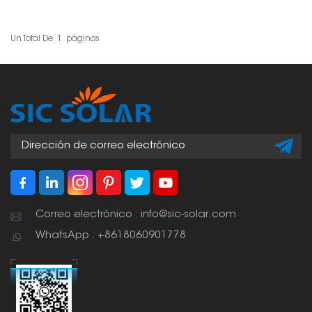
instalación de un
sistema solar. Sujetan
los paneles a los rieles
donde se instalan,
Un Total De
1
Páginas
generalmente ubicadas
entre las abrazaderas
de los extremos. Estas
abrazaderas, situadas
en el centro de cada
panel, ayudan a
mantener todo recto,
estable y seguro
durante toda la vida útil
del sistema solar.
Correo electrónico : info@sic-solar.com
WhatsApp : +8618060901778