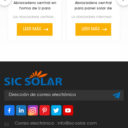
Abrazadera central en
Abrazadera central
forma de U para
para panel solar de
módulos enmarcados
película delgada
Las abrazaderas centrales en forma de U para módulos con marco están diseñadas para paneles solares ...
La abrazadera intermedia para paneles solares de película delgada es un accesorio especial que se ut...
LEER MÁS
LEER MÁS
Correo electrónico : info@sic-solar.com