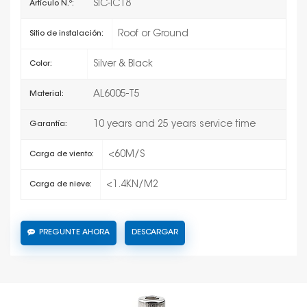
SIC-IC18
Artículo N.º:
Roof or Ground
Sitio de instalación:
Silver & Black
Color:
AL6005-T5
Material:
10 years and 25 years service time
Garantía:
<60M/S
Carga de viento:
<1.4KN/M2
Carga de nieve:
PREGUNTE AHORA
DESCARGAR