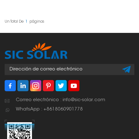
especiales que
permiten instalar
paneles solares en
techos metálicos Klip
Lok sin necesidad de
Un Total De
1
Páginas
perforar. Se sujetan a las
nervaduras del techo, lo
que facilita y robustece
la instalación de
paneles solares en
viviendas, tiendas y
fábricas.
Correo electrónico : info@sic-solar.com
WhatsApp : +8618060901778