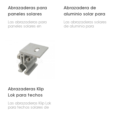
Abrazaderas para
Abrazadera de
paneles solares
aluminio solar para
para techos de
techo de metal
Las abrazaderas para
Las abrazaderas solares
metal
paneles solares en
de aluminio para
techos metálicos son
techos metálicos están
imprescindibles para
diseñadas para fijar
instalarlos. Mantienen
paneles solares a
los paneles firmemente
techos metálicos de
en su lugar,
viviendas o negocios.
independientemente
Mantienen los paneles
del clima, y facilitan la
en su lugar sin perforar
instalación en
el techo, lo que evita
diferentes tipos de
goteras.
techos metálicos.
Abrazaderas Klip
Lok para techos
solares de metal
Las abrazaderas Klip Lok
para techos solares de
metal son piezas