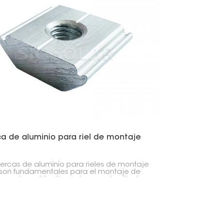
ca de aluminio para riel de montaje
uercas de aluminio para rieles de montaje
 son fundamentales para el montaje de
es solares. Mantienen los paneles fijados
 rieles, asegurando que todo permanezca
 lugar, ya sea en una casa o en un
io.