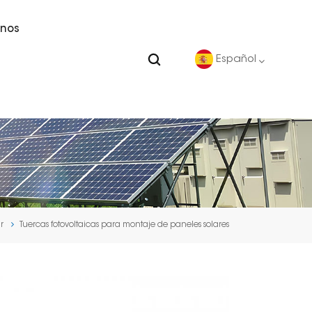
nos
Español
English
Deutsch
español
r
Tuercas fotovoltaicas para montaje de paneles solares
português
Nederlands
العربية