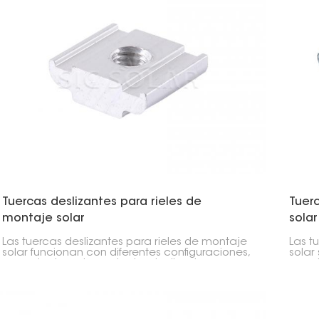
Tuercas deslizantes para rieles de
Tuer
montaje solar
solar
Las tuercas deslizantes para rieles de montaje
Las t
solar funcionan con diferentes configuraciones,
solar
como techos planos, techos inclinados y
panel
sistemas de tierra.
a los
en su
negoc