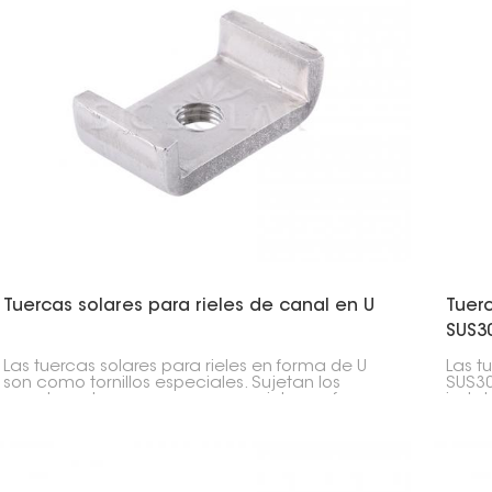
Tuercas solares para rieles de canal en U
Tuer
SUS3
Las tuercas solares para rieles en forma de U
Las t
son como tornillos especiales. Sujetan los
SUS30
paneles solares y sus marcos a rieles en forma
insta
de U en instalaciones solares. Garantizan que
acero
los paneles permanezcan en su lugar, ya sea
marip
en el techo o en el suelo.
plást
repar