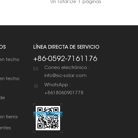
Un Total De
1
Páginas
OS
LÍNEA DIRECTA DE SERVICIO
+86-0592-7161176
en techo
Correo electrónico :
info@sic-solar.com
en techo
WhatsApp :
+8618060901778
de
n tierra
ntes