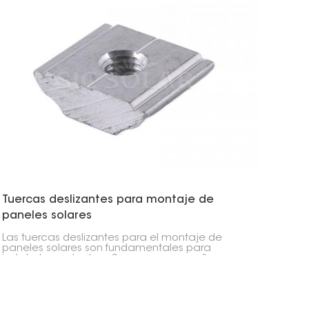
Tuercas deslizantes para montaje de
paneles solares
Las tuercas deslizantes para el montaje de
paneles solares son fundamentales para
instalarlos en techos. Son como pequeños
conectores que sujetan los paneles a los rieles.
Se deslizan por los canales de los rieles, lo que
permite colocarlos exactamente donde se
necesitan, rápidamente.