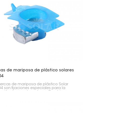
日本語
한국의
Melayu
Tiếng việt
cas de mariposa de plástico solares
04
uercas de mariposa de plástico Solar
4 son fijaciones especiales para la
lación de paneles solares. Combinan
 inoxidable resistente con tuercas de
osa fáciles de usar. El revestimiento de
ico facilita su apriete manual, ideal para
aciones rápidas.