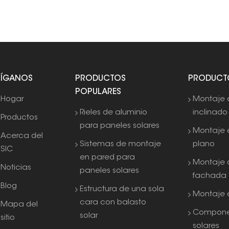
SÍGANOS
PRODUCTOS
PRODUCT
POPULARES
Hogar
Montaje 
Rieles de aluminio
inclinado
Productos
para paneles solares
Montaje 
Acerca del
Sistemas de montaje
plano
SIC
en pared para
Montaje 
Noticias
paneles solares
fachada
Blog
Estructura de una sola
Montaje e
cara con balasto
Mapa del
Compone
solar
sitio
solares