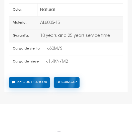
Natural
Color:
AL6005-T5
Material:
10 years and 25 years service time
Garantía:
<60M/S
Carga de viento:
<1.4KN/M2
Carga de nieve:
PREGUNTE AHORA
DESCARGAR