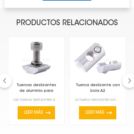
PRODUCTOS RELACIONADOS
Tuercas deslizantes
Tuerca deslizante con
de aluminio para
bola A2
paneles solares
Las tuercas deslizantes de aluminio para paneles solares son muy útiles y una pieza clave para la in...
La tuerca deslizante con bola A2 es un tipo específico de pieza de ferretería que se encuentra común...
LEER MÁS
LEER MÁS