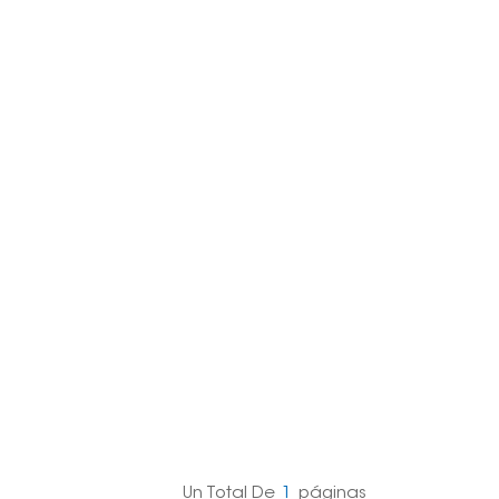
日本語
한국의
Melayu
Tiếng việt
Un Total De
1
Páginas