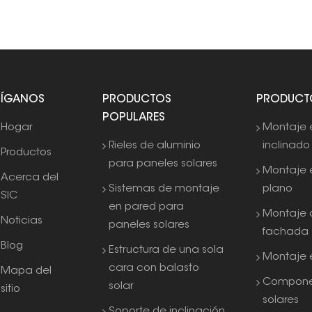
SÍGANOS
PRODUCTOS
PRODUCT
POPULARES
Hogar
Montaje 
Rieles de aluminio
inclinado
Productos
para paneles solares
Montaje 
Acerca del
Sistemas de montaje
plano
SIC
en pared para
Montaje 
Noticias
paneles solares
fachada
Blog
Estructura de una sola
Montaje e
cara con balasto
Mapa del
Compone
solar
sitio
solares
Soporte de inclinación