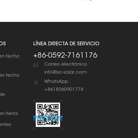
OS
LÍNEA DIRECTA DE SERVICIO
+86-0592-7161176
en techo
Correo electrónico :
info@sic-solar.com
en techo
WhatsApp :
+8618060901778
de
n tierra
ntes