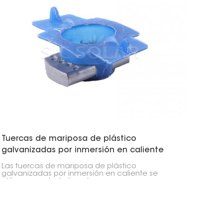
Tuercas de mariposa de plástico
galvanizadas por inmersión en caliente
Las tuercas de mariposa de plástico
galvanizadas por inmersión en caliente se
utilizan para todo tipo de cosas, como
ensamblar paneles solares. Son geniales
porque son fáciles de agarrar con un exterior
de plástico, pero no se oxidan gracias al acero
interior.