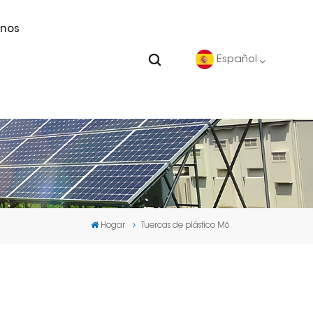
nos
Español
English
Deutsch
español
Hogar
Tuercas de plástico M6
português
Nederlands
العربية