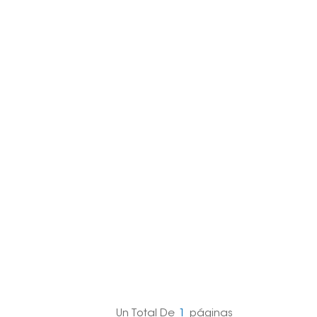
日本語
한국의
Melayu
Tiếng việt
Un Total De
1
Páginas