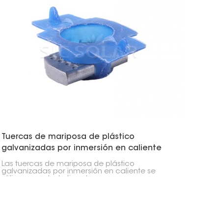
Tuercas de mariposa de plástico
galvanizadas por inmersión en caliente
Las tuercas de mariposa de plástico
galvanizadas por inmersión en caliente se
utilizan para todo tipo de cosas, como
ensamblar paneles solares. Son geniales
porque son fáciles de agarrar con un exterior
de plástico, pero no se oxidan gracias al acero
interior.