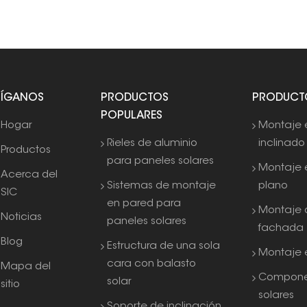
SÍGANOS
PRODUCTOS
PRODUCT
POPULARES
Hogar
Montaje 
Rieles de aluminio
inclinado
Productos
para paneles solares
Montaje 
Acerca del
Sistemas de montaje
plano
SIC
en pared para
Montaje 
Noticias
paneles solares
fachada
Blog
Estructura de una sola
Montaje e
cara con balasto
Mapa del
Compone
solar
sitio
solares
Soporte de inclinación