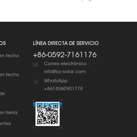
OS
LÍNEA DIRECTA DE SERVICIO
+86-0592-7161176
en techo
Correo electrónico :
info@sic-solar.com
en techo
WhatsApp :
+8618060901778
de
n tierra
ntes