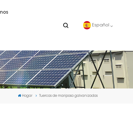
nos
Español
English
Deutsch
español
Hogar
Tuercas de mariposa galvanizadas
português
Nederlands
العربية