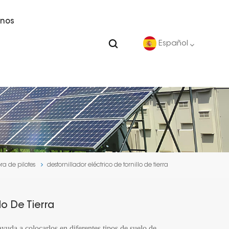
nos
Español
English
Deutsch
español
ra de pilotes
destornillador eléctrico de tornillo de tierra
português
Nederlands
lo De Tierra
العربية
e ayuda a colocarlos en diferentes tipos de suelo de