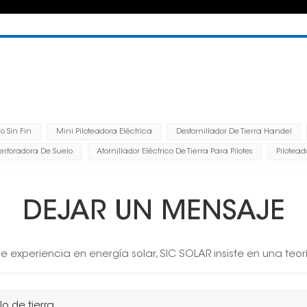
lo Sin Fin
Mini Piloteadora Eléctrica
Destornillador De Tierra Handel
rforadora De Suelo
Atornillador Eléctrico De Tierra Para Pilotes
Pilotead
DEJAR UN MENSAJE
 experiencia en energía solar, SIC SOLAR insiste en una teor
lo de tierra