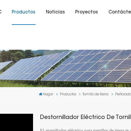
C
Productos
Noticias
Proyectos
Contácte
Hogar
Productos
Tornillo de tierra
Perforado
Destornillador Eléctrico De Tornil
El atornillador eléctrico para tornillos de tierra t