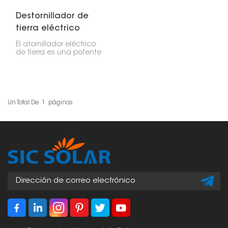
Destornillador de
tierra eléctrico
El atornillador eléctrico
de tierra es una potente
herramienta eléctrica
que permite instalar
tornillos de tierra de
forma eficiente y
precisa. Estos
atornilladores son
Un Total De
1
Páginas
esenciales para
sistemas de montaje de
paneles solares, cercas
y otras instalaciones de
tierra que requieren una
base sólida sin la
tradicional base de
hormigón.