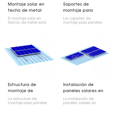
Montaje solar en
Soportes de
techo de metal
montaje para
paneles solares en
El montaje solar en
Los soportes de
techos metálicos
techos de metal está
montaje para paneles
diseñado para ofrecer
solares en techos
seguridad, longevidad y
metálicos están
rentabilidad al colocar
diseñados para ofrecer
módulos fotovoltaicos
una solución robusta,
en cualquier tipo de
duradera y fiable para el
techo de metal, ya
montaje de módulos
sean perfiles
fotovoltaicos en
corrugados,
cualquier tipo de techo
trapezoidales o con
metálico. Este producto
junta alzada.
permite una instalación
sencilla que no daña el
techo.
Estructura de
Instalación de
montaje de
paneles solares en
paneles solares
techos metálicos
La estructura de
La instalación de
para techo de
montaje para paneles
paneles solares en
solares en techos
techos metálicos es
metal
metálicos está
una de las técnicas de