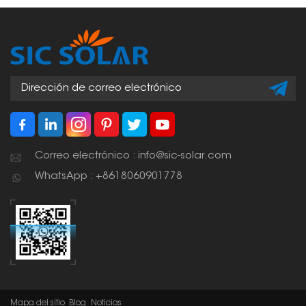
de conexión seguro y
resistente a la
intemperie para los
rieles de montaje,
garantizando así una
instalación solar
robusta y duradera.
Correo electrónico : info@sic-solar.com
WhatsApp : +8618060901778
Mapa del sitio
Blog
Noticias