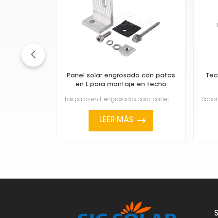
Panel solar engrosado con patas
Tec
en L para montaje en techo
Las patas en L engrosadas para paneles solares para montaje en techo están diseñadas para su instala...
LEER MÁS