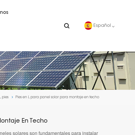
nos
Español
English
Deutsch
español
L pies
Pies en L para panel solar para montaje en techo
português
Nederlands
 Montaje En Techo
العربية
neles solares son fundamentales para instalar