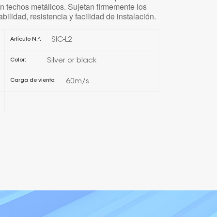
n techos metálicos. Sujetan firmemente los
bilidad, resistencia y facilidad de instalación.
日本語
SIC-L2
Artículo N.º:
한국의
Silver or black
Color:
Melayu
60m/s
Carga de viento:
Tiếng việt