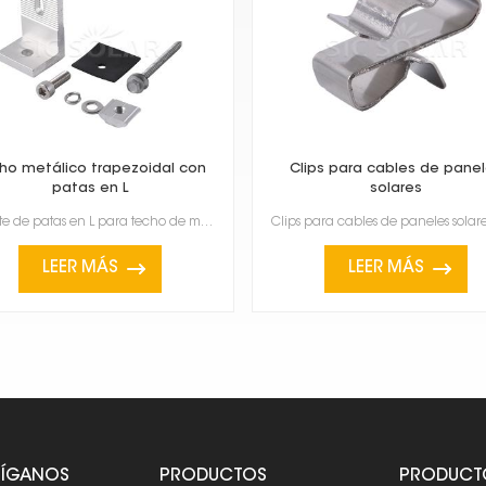
ho metálico trapezoidal con
Clips para cables de pane
patas en L
solares
Soporte de patas en L para techo de metal trapezoidal Son piezas que ayudan a instalar paneles solar...
LEER MÁS
LEER MÁS
SÍGANOS
PRODUCTOS
PRODUCT