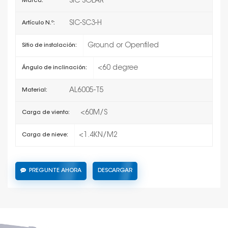
SIC SOLAR
Marca:
SIC-SC3-H
Artículo N.º:
Ground or Openfiled
Sitio de instalación:
<60 degree
Ángulo de inclinación:
AL6005-T5
Material:
<60M/S
Carga de viento:
<1.4KN/M2
Carga de nieve:
PREGUNTE AHORA
DESCARGAR