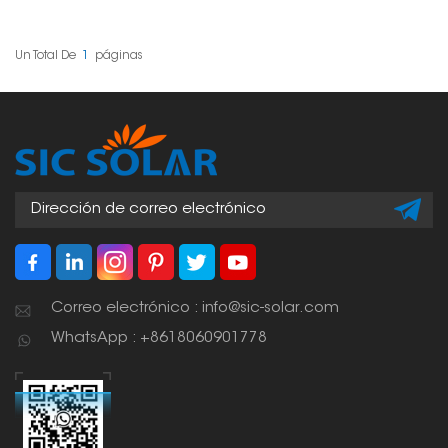
mantener los cables
ordenados y seguros
durante la instalación
de paneles solares. Son
Un Total De
1
Páginas
fundamentales para
garantizar que todo el
sistema se mantenga
organizado, funcione
correctamente y sea
seguro. Esto ayuda a
proteger los cables de
posibles daños y
asegura un
funcionamiento óptimo
a largo plazo.
Correo electrónico : info@sic-solar.com
WhatsApp : +8618060901778