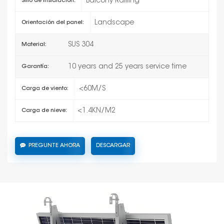
Balcony Railling
Sitio de instalación:
Landscape
Orientación del panel:
SUS 304
Material:
10 years and 25 years service time
Garantía:
<60M/S
Carga de viento:
<1.4KN/M2
Carga de nieve:
PREGUNTE AHORA
DESCARGAR