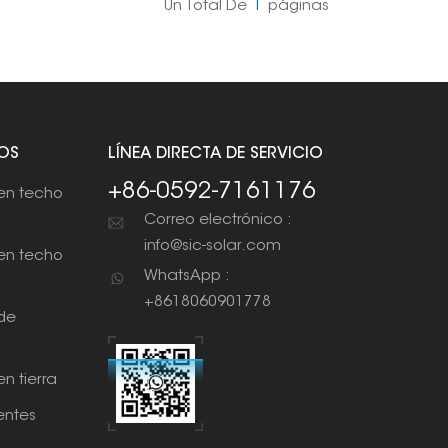
Un Total De
1
Páginas
OS
LÍNEA DIRECTA DE SERVICIO
+86-0592-7161176
en techo
Correo electrónico :
info@sic-solar.com
en techo
WhatsApp :
+8618060901778
de
n tierra
ntes