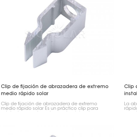
Clip de fijación de abrazadera de extremo
Clip
medio rápido solar
insta
Clip de fijación de abrazadera de extremo
La ab
medio rápido solar Es un práctico clip para
rápid
sujetar los paneles solares a los rieles de
panel
montaje. Puedes usarlo en el centro o al final de
a los 
las filas de paneles. Su instalación es rápida y
mantendrá tus paneles seguros, incluso en
condiciones climáticas adversas.