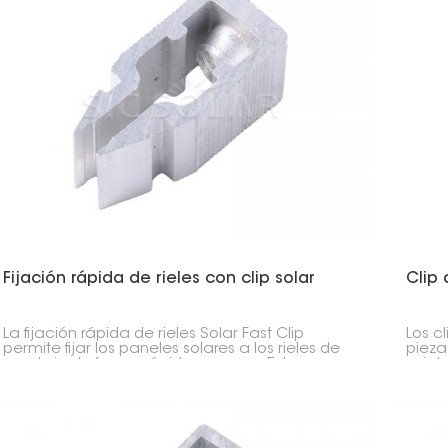
Fijación rápida de rieles con clip solar
Clip 
La fijación rápida de rieles Solar Fast Clip
Los cl
permite fijar los paneles solares a los rieles de
pieza
montaje de forma rápida y segura. Esto
sujet
permite una instalación más rápida, fiable y
una i
sencilla.
estab