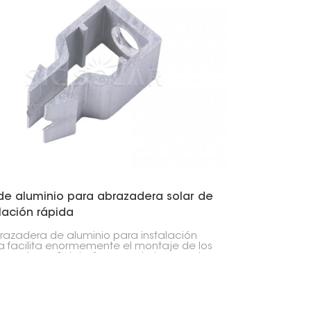
 de aluminio para abrazadera solar de
lación rápida
razadera de aluminio para instalación
a facilita enormemente el montaje de los
es solares. Sujeta firmemente los paneles
rieles, lo que agiliza su instalación.