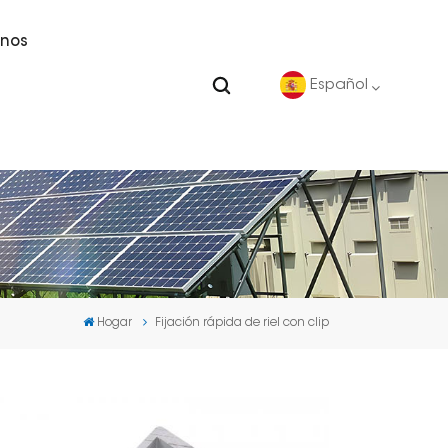
nos
Español
English
Deutsch
español
Hogar
Fijación rápida de riel con clip
português
Nederlands
العربية