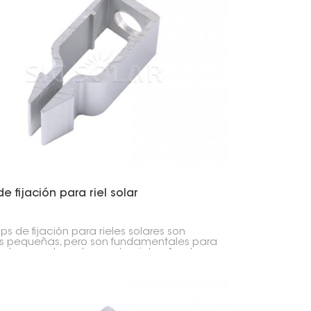
日本語
한국의
Melayu
Tiếng việt
de fijación para riel solar
ips de fijación para rieles solares son
s pequeñas, pero son fundamentales para
ar los paneles solares a los rieles. Ayudan a
nstalación rápida y a mantener el sistema
le durante años.