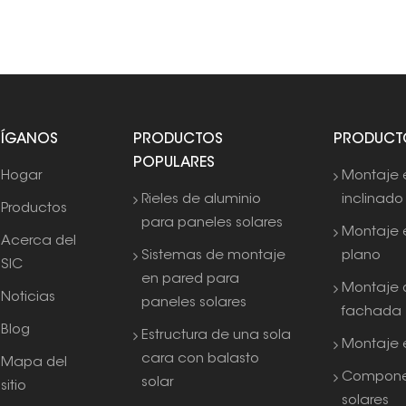
SÍGANOS
PRODUCTOS
PRODUCT
POPULARES
Hogar
Montaje 
Rieles de aluminio
inclinado
Productos
para paneles solares
Montaje 
Acerca del
Sistemas de montaje
plano
SIC
en pared para
Montaje 
Noticias
paneles solares
fachada
Blog
Estructura de una sola
Montaje e
cara con balasto
Mapa del
Compone
solar
sitio
solares