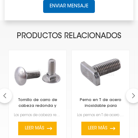
ENVIAR MENSAJE
PRODUCTOS RELACIONADOS
Tornillo de carro de
Perno en T de acero
cabeza redonda y
inoxidable para
cuello cuadrado de
estructura de montaje
Los pernos de cabeza redonda y cuello cuadrado de acero inoxidable son un tipo específico de sujetad...
Los pernos en T de acero inoxidable para estructuras de montaje solar son fijaciones resistentes y v...
acero inoxidable
solar
LEER MÁS
LEER MÁS