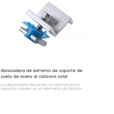
Abrazadera de extremo de soporte de
suelo de acero al carbono solar
La abrazadera de acero al carbono para
soportes solares es un elemento de fijación
resistente que sujeta los bordes de los paneles
solares a los soportes de suelo. Es fundamental
para mantener la instalación solar estable y
bien sujeta a los rieles. Es una excelente opción
para hogares, negocios y grandes proyectos de
servicios públicos.