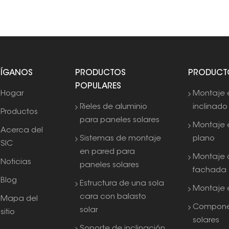
SÍGANOS
PRODUCTOS
PRODUCT
POPULARES
Hogar
Montaje 
Rieles de aluminio
inclinado
Productos
para paneles solares
Montaje 
Acerca del
Sistemas de montaje
plano
SIC
en pared para
Montaje 
Noticias
paneles solares
fachada
Blog
Estructura de una sola
Montaje e
cara con balasto
Mapa del
Compone
solar
sitio
solares
Soporte de inclinación