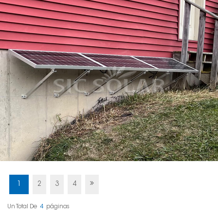
1
2
3
4
Un Total De
4
Páginas