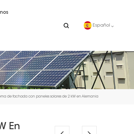
nos
Español
English
Deutsch
español
tema de fachada con paneles solares de 2 kW en Alemania
português
Nederlands
W En
العربية