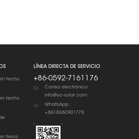
OS
LÍNEA DIRECTA DE SERVICIO
+86-0592-7161176
en techo
Correo electrónico :
info@sic-solar.com
en techo
WhatsApp :
+8618060901778
de
n tierra