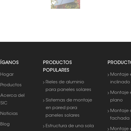
SÍGANOS
PRODUCTOS
PRODUCT
POPULARES
Hogar
Montaje 
Rieles de aluminio
inclinado
Productos
para paneles solares
Montaje 
Acerca del
Sistemas de montaje
plano
SIC
en pared para
Montaje 
Noticias
paneles solares
fachada
Blog
Estructura de una sola
Montaje e