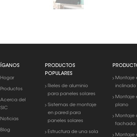
SÍGANOS
PRODUCTOS
PRODUCT
POPULARES
Hogar
Montaje 
Rieles de aluminio
inclinado
Productos
para paneles solares
Montaje 
Acerca del
Sistemas de montaje
plano
SIC
en pared para
Montaje 
Noticias
paneles solares
fachada
Blog
Estructura de una sola
Montaje e