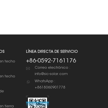
OS
LÍNEA DIRECTA DE SERVICIO
+86-0592-7161176
en techo
Correo electrónico :
info@sic-solar.com
en techo
WhatsApp :
+8618060901778
de
n tierra