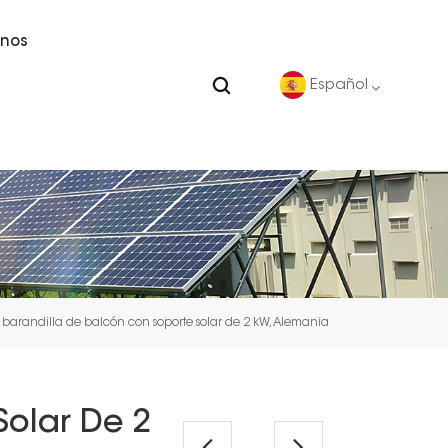
nos
Español
English
Deutsch
español
arandilla de balcón con soporte solar de 2 kW, Alemania
português
Nederlands
olar De 2
العربية