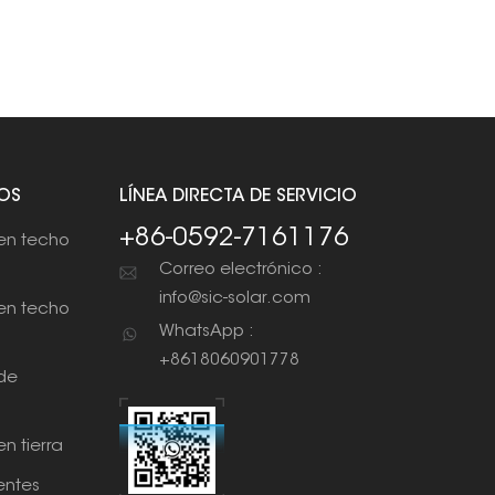
OS
LÍNEA DIRECTA DE SERVICIO
+86-0592-7161176
en techo
Correo electrónico :
info@sic-solar.com
en techo
WhatsApp :
+8618060901778
de
n tierra
ntes