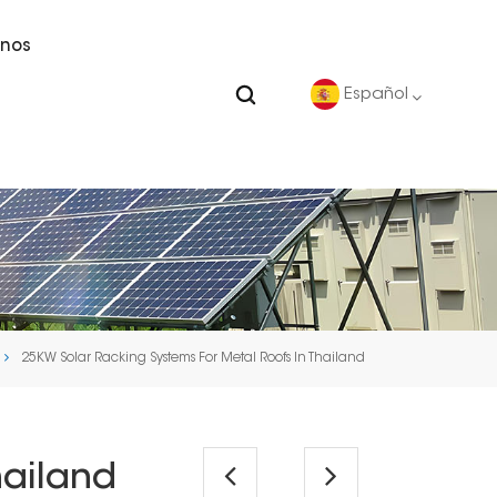
nos
Español
English
Deutsch
español
25KW Solar Racking Systems For Metal Roofs In Thailand
português
Nederlands
hailand
العربية