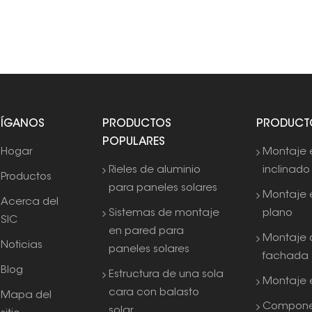
SÍGANOS
PRODUCTOS
PRODUCT
POPULARES
Hogar
Montaje 
Rieles de aluminio
inclinado
Productos
para paneles solares
Montaje 
Acerca del
Sistemas de montaje
plano
SIC
en pared para
Montaje 
Noticias
paneles solares
fachada
Blog
Estructura de una sola
Montaje e
cara con balasto
Mapa del
Compone
solar