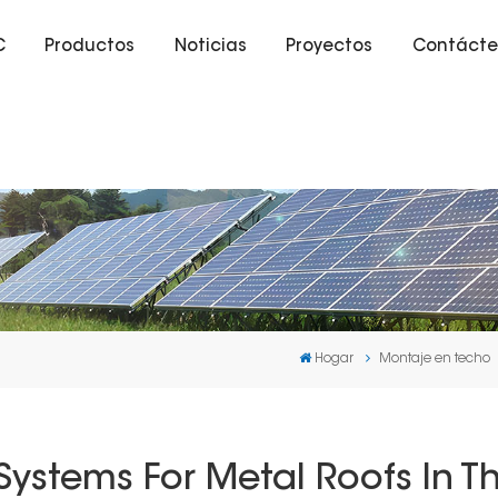
C
Productos
Noticias
Proyectos
Contácte
Hogar
Montaje en techo
ystems For Metal Roofs In T